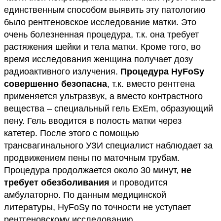
единственным способом выявить эту патологию
было рентгеновское исследование матки. Это
очень болезненная процедура, т.к. она требует
растяжения шейки и тела матки. Кроме того, во
время исследования женщина получает дозу
радиоактивного излучения.
Процедура HyFoSy
совершенно безопасна
, т.к. вместо рентгена
применяется ультразвук, а вместо контрастного
вещества – специальный гель ExEm, образующий
пену. Гель вводится в полость матки через
катетер. После этого с помощью
трансвагинального УЗИ специалист наблюдает за
продвижением пены по маточным трубам.
Процедура продолжается около 30 минут,
не
требует обезболивания
и проводится
амбулаторно. По данным медицинской
литературы, HyFoSy по точности не уступает
рентгеновскому исследованию.