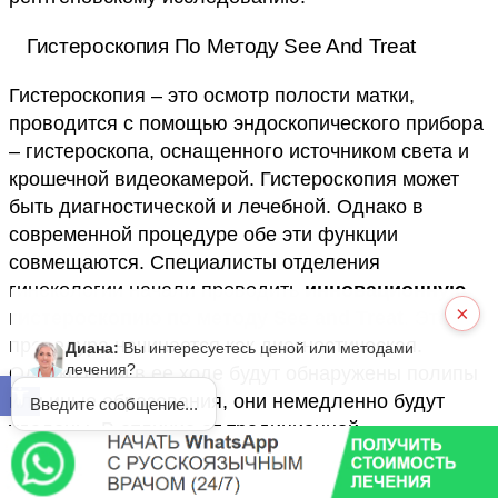
Гистероскопия По Методу See And Treat
Гистероскопия – это осмотр полости матки,
проводится с помощью эндоскопического прибора
– гистероскопа, оснащенного источником света и
крошечной видеокамерой. Гистероскопия может
быть диагностической и лечебной. Однако в
современной процедуре обе эти функции
совмещаются. Специалисты отделения
гинекологии начали проводить
инновационную
×
гистероскопию по методу See and Treat
. Эта
процедура начинается как диагностическая.
Диана:
Вы интересуетесь ценой или методами
лечения?
Однако если в ее ходе будут обнаружены полипы
Открыть панель инструментов
или иные образования, они немедленно будут
Введите сообщение...
удалены. В отличие от традиционной
гистероскопии, для этой процедуры не требуется
ни общее, ни местное обезболивание, т.к. толщина