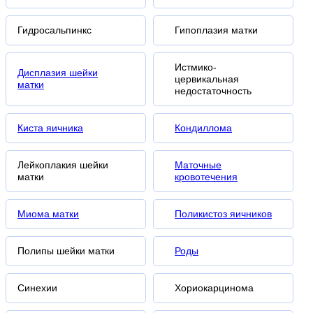
Гидросальпинкс
Гипоплазия матки
Истмико-
Дисплазия шейки
цервикальная
матки
недостаточность
Киста яичника
Кондиллома
Лейкоплакия шейки
Маточные
матки
кровотечения
Миома матки
Поликистоз яичников
Полипы шейки матки
Роды
Синехии
Хориокарцинома