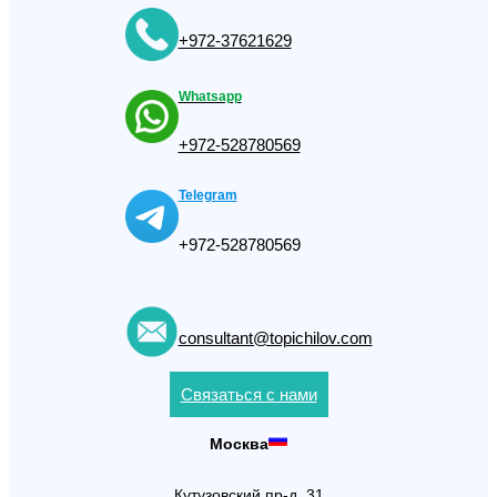
+972-37621629
Whatsapp
+972-528780569
Telegram
+972-528780569
consultant@topichilov.com
Связаться с нами
Москва
Кутузовский пр-д, 31