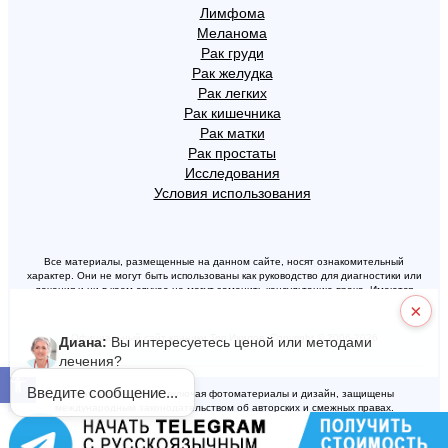
Лимфома
Меланома
Рак груди
Рак желудка
Рак легких
Рак кишечника
Рак матки
Рак простаты
Исследования
Условия использования
Все материалы, размещенные на данном сайте, носят ознакомительный
характер. Они не могут быть использованы как руководство для диагностики или
лечения и ни в коем случае не могут заменить консультацию врача. Имеются
противопоказания, проконсультируйтесь с врачом.
×
Официальный сайт клиники Топ Ихилов. Copyright © 2006-2026
Диана:
Вы интересуетесь ценой или методами
лечения?
Открыть панель инструментов
Введите сообщение...
Все материалы сайта, включая фотоматериалы и дизайн, защищены
международным законодательством об авторских и смежных правах.
Запрещается копирование или свободное изложение текста, размещенного на
сайте.