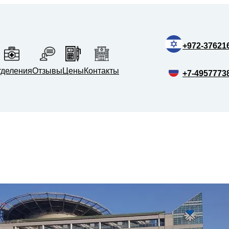
+972-37621
тделения
Отзывы
Цены
Контакты
+7-4957773