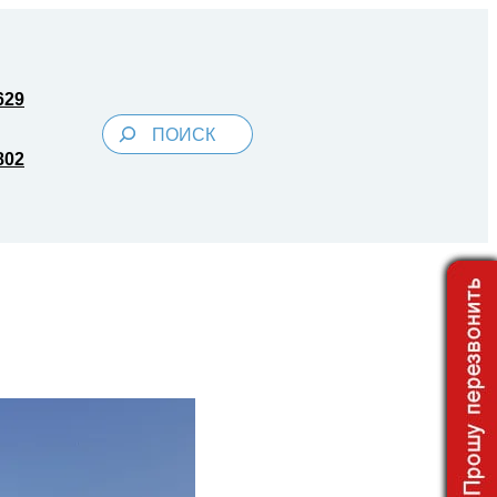
629
Поиск
802