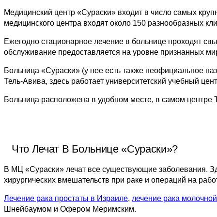
Медицинский центр «Сураски» входит в число самых крупн
медицинского центра входят около 150 разнообразных кл
Ежегодно стационарное лечение в больнице проходят свыш
обслуживание предоставляется на уровне признанных ми
Больница «Сураски» (у нее есть также неофициальное на
Тель-Авива, здесь работает университетский учебный цент
Больница расположена в удобном месте, в самом центре 
Что Лечат В Больнице «Сураски»?
В МЦ «Сураски» лечат все существующие заболевания. З
хирургических вмешательств при раке и операций на раб
Лечение рака простаты в Израиле
,
лечение рака молочно
Шнейбаумом и Офером Меримским.