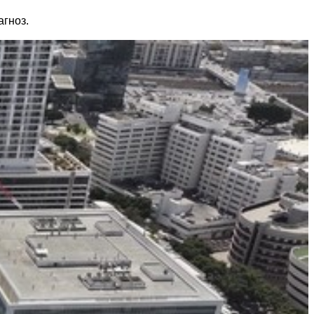
агноз.