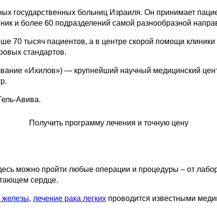
ых государственных больниц Израиля. Он принимает пациен
иник и более 60 подразделений самой разнообразной напра
е 70 тысяч пациентов, а в центре скорой помощи клиники 
ровых стандартов.
звание «Ихилов») — крупнейший научный медицинский цент
р.
Тель-Авива.
Получить программу лечения и точную цену
десь можно пройти любые операции и процедуры – от лаб
отающем сердце.
й железы
,
лечение рака легких
проводится известными меди