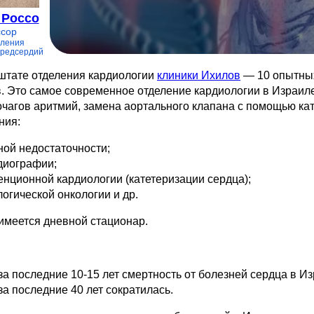
 Россо
сор
еления
редсердий
штате отделения кардиологии
клиники Ихилов
— 10 опытных
. Это самое современное отделение кардиологии в Израил
очагов аритмий, замена аортального клапана с помощью кат
ния:
ой недостаточности;
диографии;
нционной кардиологии (катетеризации сердца);
огической онкологии и др.
имеется дневной стационар.
а последние 10-15 лет смертность от болезней сердца в Из
а последние 40 лет сократилась.