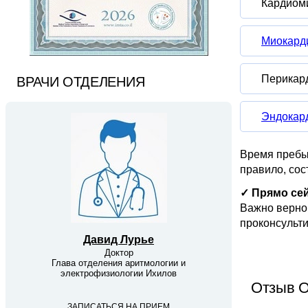
Кардиом
Миокард
Перикар
ВРАЧИ ОТДЕЛЕНИЯ
Эндокар
Время пребыв
правило, сос
✓ Прямо се
Важно верно 
проконсульти
Давид Лурье
Доктор
Глава отделения аритмологии и
электрофизиологии Ихилов
Отзыв О
ЗАПИСАТЬСЯ НА ПРИЕМ