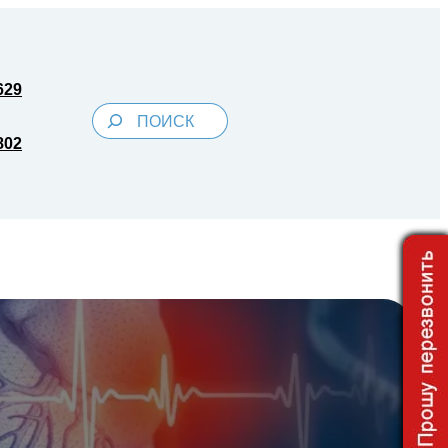
629
Поиск
802