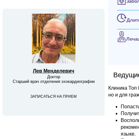
Забо
Длит
Леча
Лев Менделевич
Ведущие
Доктор
Старший врач отделения эхокардиографии
Клиника Топ
но и для гра
ЗАПИСАТЬСЯ НА ПРИЕМ
Попасть
Получит
Восполь
рекомен
языке.