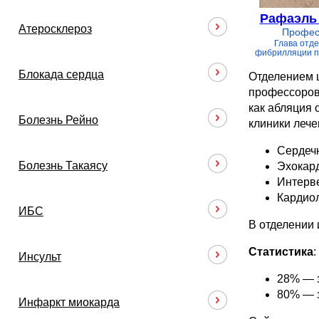
Рафаэль
Атеросклероз
Профес
Глава отд
фибрилляции п
Блокада сердца
Отделением 
профессоров
как абляция 
Болезнь Рейно
клиники лече
Сердечн
Болезнь Такаясу
Эхокар
Интерве
Кардиол
ИБС
В отделении 
Статистика
:
Инсульт
28% — з
80% — з
Инфаркт миокарда