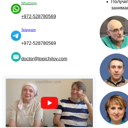
Получит
Whatsapp
занимае
+972-528780569
Telegram
+972-528780569
doctor@topichilov.com