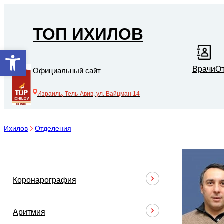
ТОП ИХИЛОВ
Открыть панель инструментов
Врачи
О
Официальный сайт
Израиль, Тель-Авив, ул. Вайцман 14
Ихилов
Отделения
Коронарография
Аритмия