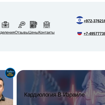
+972-37621
тделения
Отзывы
Цены
Контакты
+7-4957773
Кардиология В Израиле