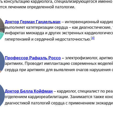
ь консультацию кардиолога, специализирующегося именно 
тся лечением определенной патологии.
Доктор Герман Гандельман
– интервенционный кардиол
выполняет катетеризации сердца – как диагностические
инфарктах миокарда и других экстренных кардиологичес
[4]
гипертензией и сердечной недостаточностью.
Профессор Рафаэль Россо
–
электрофизиолог, аритмо
аритмиях. Проводит имплантацию современных моделей
сердца при аритмиях для выявления очагов нарушения 
Доктор Белла Койфман
– кардиолог, специалист по ре
отделением кардиореабилитации. Занимается также кон
диагностикой патологий сердца с применением эхокард