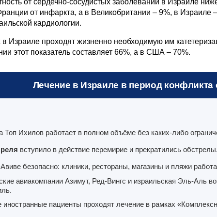
ность от сердечно-сосудистых заболеваний в Израиле ниж
ранции от инфаркта, а в Великобритании – 9%, в Израиле 
аильской кардиологии.
в Израиле проходят жизненно необходимую им катетеризац
ии этот показатель составляет 66%, а в США – 70%.
Лечение в Израиле в период конфликта с
а Топ Ихилов работает в полном объёме без каких-либо огранич
преля
вступило в действие перемирие и прекратились обстрелы
-Авиве безопасно: клиники, рестораны, магазины и пляжи работа
ские авиакомпании Азимут, Ред-Вингс и израильская Эль-Аль в
иль.
е иностранные пациенты проходят лечение в рамках «Комплекс