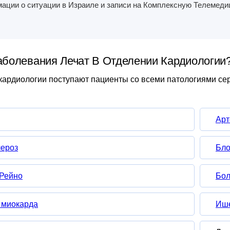
ации о ситуации в Израиле и записи на Комплексную Телемед
аболевания Лечат В Отделении Кардиологии
кардиологии поступают пациенты со всеми патологиями се
Арт
лероз
Бло
 Рейно
Бол
 миокарда
Ише