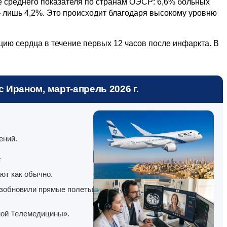
е среднего показателя по странам ОЭСР: 6,6% больных
– лишь 4,2%. Это происходит благодаря высокому уровню
ию сердца в течение первых 12 часов после инфаркта. В
 Ираном, март-апрель 2026 г.
ений.
.
ют как обычно.
озобновили прямые полеты
ной Телемедицины».