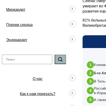
Сейчас смерт
умирают во Ф
Миокардит
развития изр
81% больных 
Пороки сердца
Великобритан
Эндокардит
П
о
Клиник
и
с
5-го А
к
О нас
В Тель
Россий
в Изра
Как к нам приехать?
А такж