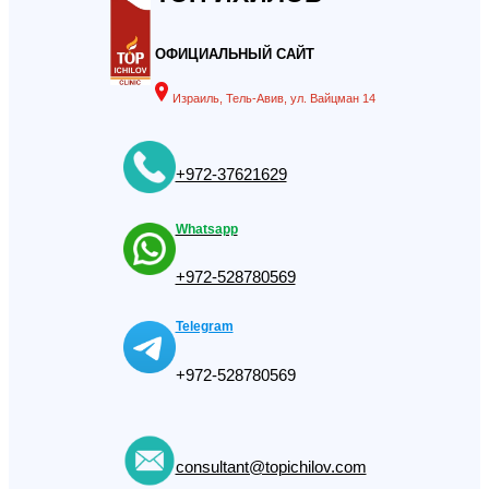
ОФИЦИАЛЬНЫЙ САЙТ
Израиль, Тель-Авив, ул. Вайцман 14
+972-37621629
Whatsapp
+972-528780569
Telegram
+972-528780569
consultant@topichilov.com