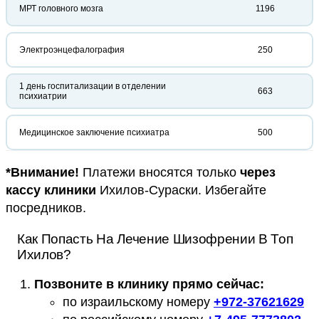
МРТ головного мозга
1196
Электроэнцефалография
250
1 день госпитализации в отделении
663
психиатрии
Медицинское заключение психиатра
500
*Внимание!
Платежи вносятся только
через
кассу клиники
Ихилов-Сураски. Избегайте
посредников.
Как Попасть На Лечение Шизофрении В Топ
Ихилов?
Позвоните в клинику прямо сейчас:
по израильскому номеру
+
972-37621629