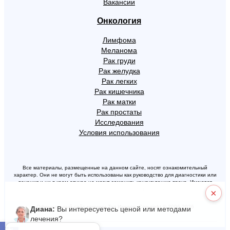
Вакансии
Онкология
Лимфома
Меланома
Рак груди
Рак желудка
Рак легких
Рак кишечника
Рак матки
Рак простаты
Исследования
Условия использования
Все материалы, размещенные на данном сайте, носят ознакомительный
характер. Они не могут быть использованы как руководство для диагностики или
лечения и ни в коем случае не могут заменить консультацию врача. Имеются
противопоказания, проконсультируйтесь с врачом.
×
Официальный сайт клиники Топ Ихилов. Copyright © 2006-2026
Диана:
Вы интересуетесь ценой или методами
лечения?
Открыть панель инструментов