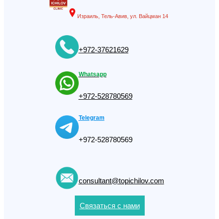
Израиль, Тель-Авив, ул. Вайцман 14
+972-37621629
Whatsapp
+972-528780569
Telegram
+972-528780569
consultant@topichilov.com
Связаться с нами