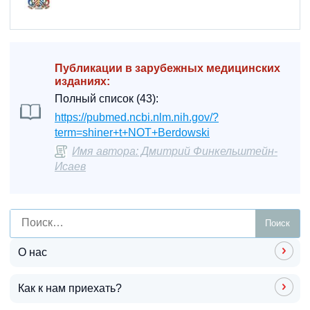
Публикации в зарубежных медицинских
изданиях:
Полный список (43):
https://pubmed.ncbi.nlm.nih.gov/?
term=shiner+t+NOT+Berdowski
Имя автора: Дмитрий Финкельштейн-
Исаев
О нас
Как к нам приехать?