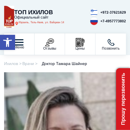
ТОП ИХИЛОВ
+972-37621629
Официальный сайт
+7-4957773802
Израиль, Тель-Авив, ул. Вайцман 14
Открыть панель инструментов
Меню
Отзывы
Цены
Позвонить
Ихилов
Врачи
Доктор Тамара Шайнер
Прошу перезвонить