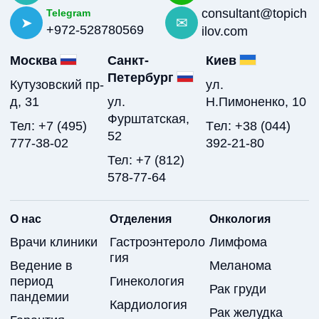
consultant@topich
Telegram
+972-528780569
ilov.com
Москва
Санкт-
Киев
Петербург
Кутузовский пр-
ул.
д, 31
ул.
Н.Пимоненко, 10
Фурштатская,
Тел: +7 (495)
Tел: +38 (044)
52
777-38-02
392-21-80
Тел: +7 (812)
578-77-64
О нас
Отделения
Онкология
Врачи клиники
Гастроэнтероло
Лимфома
гия
Ведение в
Меланома
период
Гинекология
Рак груди
пандемии
Кардиология
Рак желудка