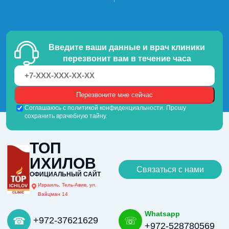
Введите ваши данные и врач клиники
перезвонит вам в течение часа
Соглашаюсь с политикой конфиденциальности. Прошу
сохранить врачебную тайну.
ТОП
ИХИЛОВ
Связаться с нами
ОФИЦИАЛЬНЫЙ САЙТ
Израиль, Тель-Авив, ул.
Вайцман 14
Whatsapp
+972-37621629
+972-528780569