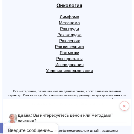
Онкология
Лимфома
Меланома
Рак груди
Рак желудка
Рак легких
Рак кишечника
Рак матки
Рак простаты
Исследования
Условия использования
Все материалы, размещенные на данном сайте, носят ознакомительный
характер. Они не могут быть использованы как руководство для диагностики или
лечения и ни в коем случае не могут заменить консультацию врача. Имеются
противопоказания, проконсультируйтесь с врачом.
×
Официальный сайт клиники Топ Ихилов. Copyright © 2006-2026
Диана:
Вы интересуетесь ценой или методами
лечения?
Открыть панель инструментов
Введите сообщение...
Все материалы сайта, включая фотоматериалы и дизайн, защищены