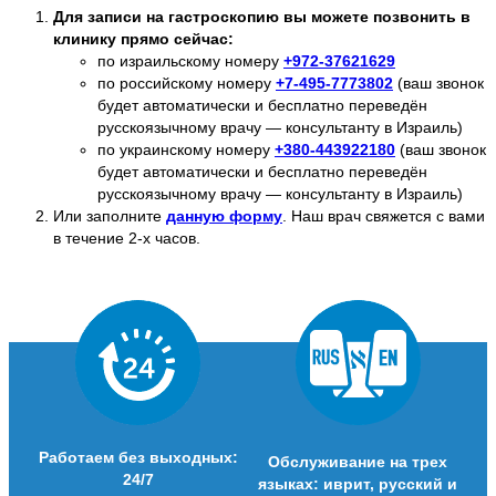
Для записи на гастроскопию вы можете позвонить в
клинику прямо сейчас:
по израильскому номеру
+
972-37621629
по российскому номеру
+
7-495-7773802
(ваш звонок
будет автоматически и бесплатно переведён
русскоязычному врачу — консультанту в Израиль)
по украинскому номеру
+
380-443922180
(ваш звонок
будет автоматически и бесплатно переведён
русскоязычному врачу — консультанту в Израиль)
Или заполните
данную форму
. Наш врач свяжется с вами
в течение 2-х часов.
Работаем без выходных:
Обслуживание на трех
24/7
языках: иврит, русский и