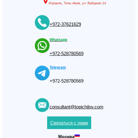
Израиль, Тель-Авив, ул. Вайцман 14
+972-37621629
Whatsapp
+972-528780569
Telegram
+972-528780569
consultant@topichilov.com
Связаться с нами
Москва