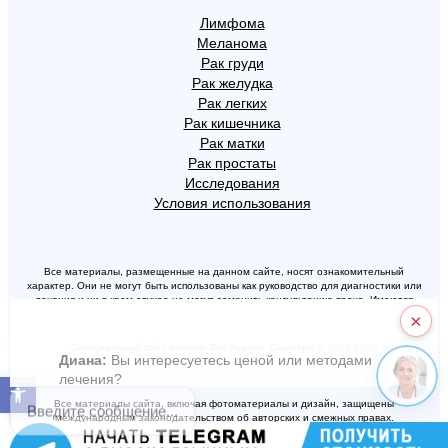
Лимфома
Меланома
Рак груди
Рак желудка
Рак легких
Рак кишечника
Рак матки
Рак простаты
Исследования
Условия использования
Все материалы, размещенные на данном сайте, носят ознакомительный
характер. Они не могут быть использованы как руководство для диагностики или
лечения и ни в коем случае не могут заменить консультацию врача. Имеются
противопоказания, проконсультируйтесь с врачом.
×
Официальный сайт клиники Топ Ихилов. Copyright © 2006-2026
Диана:
Вы интересуетесь ценой или методами
лечения?
Открыть панель инструментов
Введите сообщение...
Все материалы сайта, включая фотоматериалы и дизайн, защищены
международным законодательством об авторских и смежных правах.
Запрещается копирование или свободное изложение текста, размещенного на
сайте.