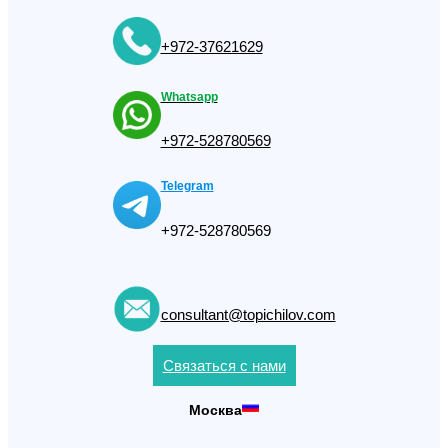
+972-37621629
Whatsapp
+972-528780569
Telegram
+972-528780569
consultant@topichilov.com
Связаться с нами
Москва