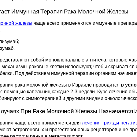
тает Иммунная Терапия Рака Молочной Железы
лочной железы
чаще всего применяются иммунные препарат
:
лизумаб;
зумаб.
редставляют собой моноклональные антитела, которые «
и механизмы раковые клетки используют, чтобы скрываться
елки. Под действием иммунной терапии организм начинает
рапия рака молочной железы в Израиле проводится
в усл
 с помощью капельниц каждые 2-3 недели. Курс лечения об
инируют с химиотерапией и другими видами онкологическо
Случаях При Раке Молочной Железы Назначается 
рапия чаще всего применяется для
лечения трижды негати
меют эстрогеновых и прогестероновых рецепторов и не пр
рее растут и раньше метастазируют.