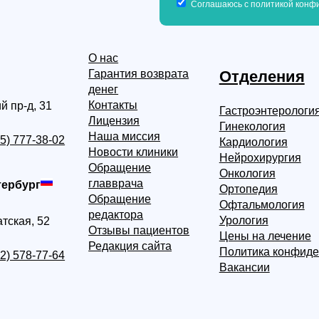
Соглашаюсь с политикой конфи
О нас
Гарантия возврата
Отделения
денег
Контакты
й пр-д, 31
Гастроэнтерологи
Лицензия
Гинекология
Наша миссия
95) 777-38-02
Кардиология
Новости клиники
Нейрохирургия
Обращение
Онкология
главврача
тербург
Ортопедия
Обращение
Офтальмология
редактора
Урология
тская, 52
Отзывы пациентов
Цены на лечение
Редакция сайта
Политика конфиде
12) 578-77-64
Вакансии