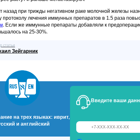
ет назад при трижды негативном раке молочной железы наз
у протоколу лечения иммунных препаратов в 1.5 раза пов
м
. Если же иммунные препараты добавляли к предопераци
ньшалось на 25-30%.
р статьи
хаил Зейгарник
Введите ваши данн
ние на трех языках: иврит,
усский и английский