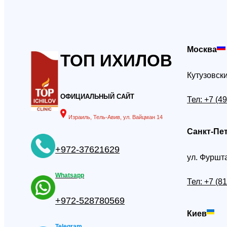
Москва
ТОП ИХИЛОВ
Кутузовски
ОФИЦИАЛЬНЫЙ САЙТ
Тел: +7 (4
Израиль, Тель-Авив, ул. Вайцман 14
Санкт-Пе
+972-37621629
ул. Фуршта
Whatsapp
Тел: +7 (8
+972-528780569
Киев
Telegram