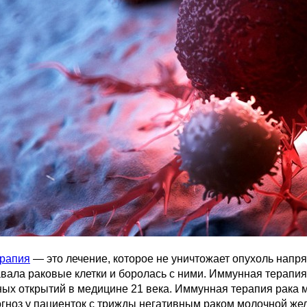
рапия
— это лечение, которое не уничтожает опухоль напр
вала раковые клетки и боролась с ними. Иммунная терапия
ых открытий в медицине 21 века. Иммунная терапия рака 
гноз у пациенток с трижды негативным раком молочной же