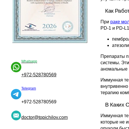
Как Рабо
При
раке мо
PD-1 и PD-L1
пембро
атезоли
Препараты п
Whatsapp
системы. Эт
аномальные б
+972-528780569
Иммунная те
внутривенно
Telegram
терапию комб
+972-528780569
В Каких 
Иммунная те
doctor@topichilov.com
которые не и
опухоли быст