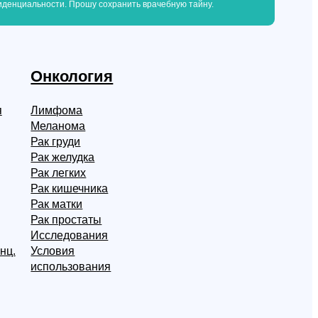
денциальности. Прошу сохранить врачебную тайну.
Онкология
я
Лимфома
Меланома
Рак груди
Рак желудка
Рак легких
Рак кишечника
Рак матки
Рак простаты
Исследования
нц.
Условия
использования