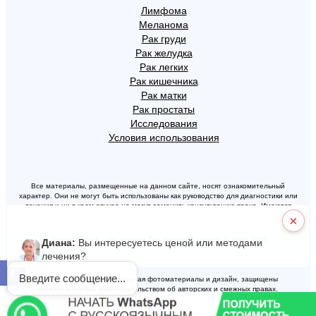
Лимфома
Меланома
Рак груди
Рак желудка
Рак легких
Рак кишечника
Рак матки
Рак простаты
Исследования
Условия использования
Все материалы, размещенные на данном сайте, носят ознакомительный
характер. Они не могут быть использованы как руководство для диагностики или
лечения и ни в коем случае не могут заменить консультацию врача. Имеются
противопоказания, проконсультируйтесь с врачом.
×
Официальный сайт клиники Топ Ихилов. Copyright © 2006-2026
Диана:
Вы интересуетесь ценой или методами
лечения?
Открыть панель инструментов
Введите сообщение...
Все материалы сайта, включая фотоматериалы и дизайн, защищены
международным законодательством об авторских и смежных правах.
Запрещается копирование или свободное изложение текста, размещенного на
сайте.