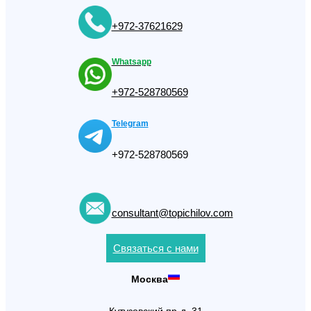
+972-37621629
Whatsapp
+972-528780569
Telegram
+972-528780569
consultant@topichilov.com
Связаться с нами
Москва
Кутузовский пр-д, 31