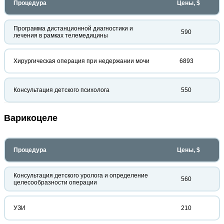
Процедура
Цены, $
Программа дистанционной диагностики и
590
лечения в рамках телемедицины
Хирургическая операция при недержании мочи
6893
Консультация детского психолога
550
Варикоцеле
Процедура
Цены, $
Консультация детского уролога и определение
560
целесообразности операции
УЗИ
210