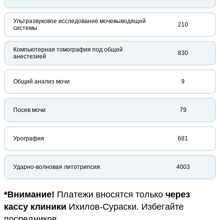
Ультразвуковое исследование мочевыводящей
210
системы
Компьютерная томография под общей
830
анестезией
Общий анализ мочи
9
Посев мочи
79
Урография
681
Ударно-волновая литотрипсия
4003
*Внимание!
Платежи вносятся только
через
кассу клиники
Ихилов-Сураски. Избегайте
посредников.