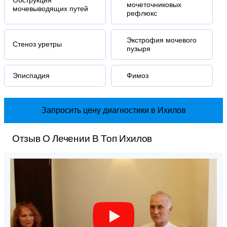
Обструкция
мочеточниковых
мочевыводящих путей
рефлюкс
Экстрофия мочевого
Стеноз уретры
пузыря
Эписпадия
Фимоз
Запросить цену диагностики в Ихилов
Отзыв О Лечении В Топ Ихилов