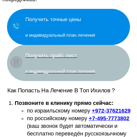
Получить точные цены
и индивидуальный план лечения
Получить прайс лист
и индивидуальный план лечения
Как Попасть На Лечение В Топ Ихилов ?
Позвоните в клинику прямо сейчас:
по израильскому номеру
+
972-37621629
по российскому номеру
+
7-495-7773802
(ваш звонок будет автоматически и
бесплатно переведён русскоязычному