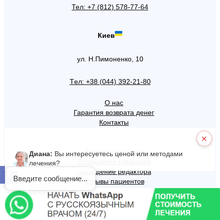
Тел: +7 (812) 578-77-64
Киев
ул. Н.Пимоненко, 10
Tел: +38 (044) 392-21-80
О нас
Гарантия возврата денег
Контакты
Лицензия
×
Наша миссия
Новости клиники
Диана:
Вы интересуетесь ценой или методами
Обращение главврача
лечения?
Открыть панель инструментов
Обращение редактора
Введите сообщение...
Отзывы пациентов
Редакция сайта
Отделения