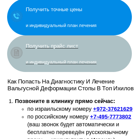
Получить точные цены
и индивидуальный план лечения
Получить прайс лист
и индивидуальный план лечения
Как Попасть На Диагностику И Лечение
Вальгусной Деформации Стопы В Топ Ихилов
Позвоните в клинику прямо сейчас:
по израильскому номеру
+
972-37621629
по российскому номеру
+
7-495-7773802
(ваш звонок будет автоматически и
бесплатно переведён русскоязычному