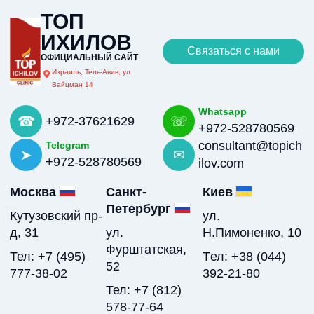
ТОП
ИХИЛОВ
Связаться с нами
ОФИЦИАЛЬНЫЙ САЙТ
Израиль, Тель-Авив, ул.
Вайцман 14
Whatsapp
+972-37621629
+972-528780569
consultant@topich
Telegram
+972-528780569
ilov.com
Москва
Санкт-
Киев
Петербург
Кутузовский пр-
ул.
д, 31
ул.
Н.Пимоненко, 10
Фурштатская,
Тел: +7 (495)
Tел: +38 (044)
52
777-38-02
392-21-80
Тел: +7 (812)
578-77-64