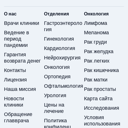
О нас
Отделения
Онкология
Врачи клиники
Гастроэнтероло
Лимфома
гия
Ведение в
Меланома
период
Гинекология
Рак груди
пандемии
Кардиология
Рак желудка
Гарантия
Нейрохирургия
возврата денег
Рак легких
Онкология
Контакты
Рак кишечника
Ортопедия
Лицензия
Рак матки
Офтальмология
Наша миссия
Рак простаты
Урология
Новости
Карта сайта
клиники
Цены на
Исследования
лечение
Обращение
Условия
главврача
Политика
использования
конфиденц.