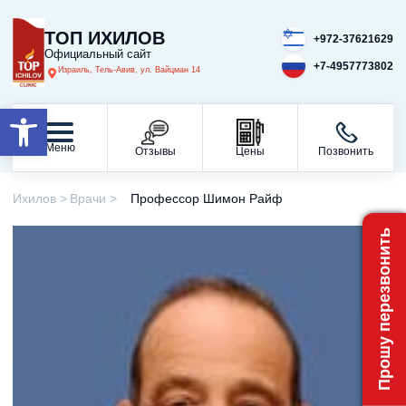
ТОП ИХИЛОВ
+972-37621629
Официальный сайт
+7-4957773802
Израиль, Тель-Авив, ул. Вайцман 14
Открыть панель инструментов
Меню
Отзывы
Цены
Позвонить
Ихилов
Врачи
Профессор Шимон Райф
Прошу перезвонить