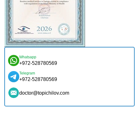
Whatsapp
+972-528780569
Telegram
+972-528780569
doctor@topichilov.com