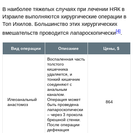
В наиболее тяжелых случаях при лечении НЯК в
Израиле выполняются хирургические операции в
Топ Ихилов. Большинство этих хирургических
[4]
вмешательств проводится лапароскопически
.
Вид операции
Описание
Цены, $
Воспаленная часть
толстого
кишечника
удаляется, и
тонкий кишечник
соединяют с
анальным
каналом.
Илеоанальный
Операция может
864
анастомоз
быть проведена
лапароскопически
– через 3 прокола
брюшной стенки.
После операции
дефекация