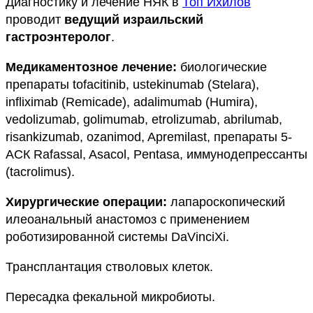
Диагностику и лечение НЯК в
Топ Ихилов
проводит
ведущий израильский
гастроэнтеролог
.
Медикаментозное лечение:
биологические
препараты tofacitinib, ustekinumab (Stelara),
infliximab (Remicade), adalimumab (Humira),
vedolizumab, golimumab, etrolizumab, abrilumab,
risankizumab, ozanimod, Apremilast, препараты 5-
АСК Rafassal, Asacol, Pentasa, иммунодепрессанты
(tacrolimus).
Хирургические операции:
лапароскопический
илеоанальный анастомоз с применением
роботизированной системы DaVinciXi.
Трансплантация стволовых клеток.
Пересадка фекальной микробиоты.