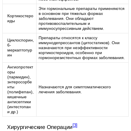
Эти гормональные препараты применяются
в основном при тяжелых формах
Кортикостеро
заболевания. Они обладают
иды
противовоспалительным и
иммуносупрессивным действием.
Препараты относятся к классу
Циклоспорин,
иммунодепрессантов (цитостатиков). Они
6-
назначаются при неэффективности
меркаптопур
кортикостероидов, особенно при
ин
гормонорезистентных формах заболевания.
Ангиопротект
оры
(пармидин),
энтеросорбе
нты
Назначаются для симптоматического
(полифепан),
лечения заболевания.
кишечные
антисептики
(интестопан
и др.)
[3]
Хирургические Операции