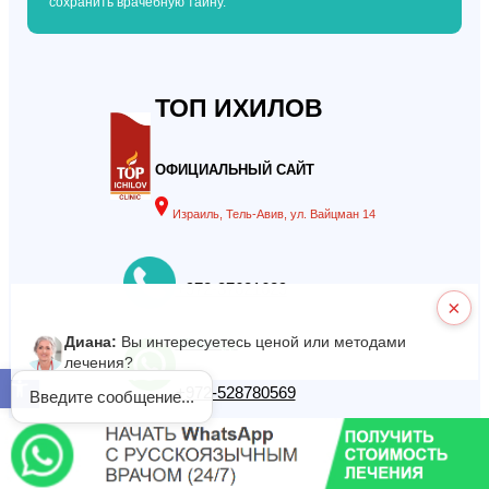
сохранить врачебную тайну.
ТОП ИХИЛОВ
ОФИЦИАЛЬНЫЙ САЙТ
Израиль, Тель-Авив, ул. Вайцман 14
+972-37621629
×
Диана:
Вы интересуетесь ценой или методами
Whatsapp
лечения?
Открыть панель инструментов
+972-528780569
Введите сообщение...
Telegram