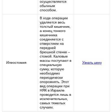
осуществляется
обычным
способом.
В ходе операции
удаляется весь
толстый кишечник,
а конец тонкого
кишечника
соединяется с
отверстием на
передней
брюшной стенке –
стомой. Каловые
массы поступают в
Илеостомия
Узнать цену
специальную
сумку, которую
необходимо
периодически
опорожнять. Этот
вид операции при
НЯК в Израиле
проводится лишь в
исключительных,
самых тяжелых
случаях.