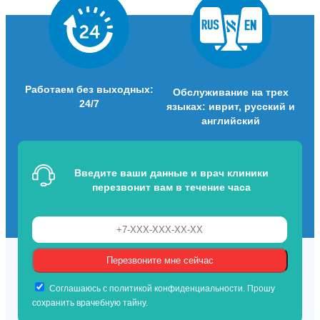
Работаем без выходных:
Обслуживание на трех
24/7
языках: иврит, русский и
английский
Введите ваши данные и врач клиники
перезвонит вам в течение часа
Соглашаюсь с политикой конфиденциальности. Прошу
сохранить врачебную тайну.