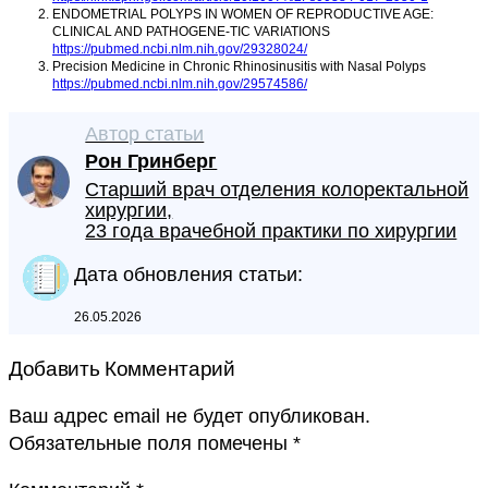
ENDOMETRIAL POLYPS IN WOMEN OF REPRODUCTIVE AGE:
CLINICAL AND PATHOGENE-TIC VARIATIONS
https://pubmed.ncbi.nlm.nih.gov/29328024/
Precision Medicine in Chronic Rhinosinusitis with Nasal Polyps
https://pubmed.ncbi.nlm.nih.gov/29574586/
Автор статьи
Рон Гринберг
Старший врач отделения колоректальной
хирургии,
23 года врачебной практики по хирургии
Дата обновления статьи:
26.05.2026
Добавить Комментарий
Ваш адрес email не будет опубликован.
Обязательные поля помечены
*