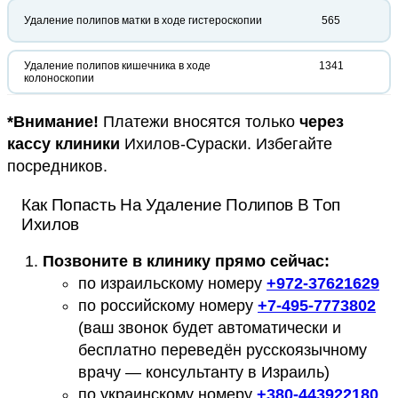
Удаление полипов матки в ходе гистероскопии
565
Удаление полипов кишечника в ходе
1341
колоноскопии
*Внимание!
Платежи вносятся только
через
кассу клиники
Ихилов-Сураски. Избегайте
посредников.
Как Попасть На Удаление Полипов В Топ
Ихилов
Позвоните в клинику прямо сейчас:
по израильскому номеру
+
972-37621629
по российскому номеру
+
7-495-7773802
(ваш звонок будет автоматически и
бесплатно переведён русскоязычному
врачу — консультанту в Израиль)
по украинскому номеру
+
380-443922180