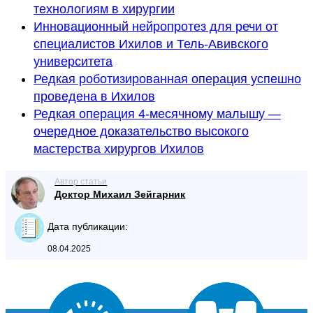
технологиям в хирургии
Инновационный нейропротез для речи от
специалистов Ихилов и Тель-Авивского
университета
Редкая роботизированная операция успешно
проведена в Ихилов
Редкая операция 4-месячному малышу —
очередное доказательство высокого
мастерства хирургов Ихилов
Автор статьи
Доктор Михаил Зейгарник
Дата публикации:
08.04.2025