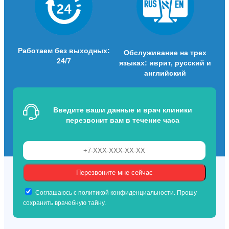
Работаем без выходных:
Обслуживание на трех
24/7
языках: иврит, русский и
английский
Введите ваши данные и врач клиники
перезвонит вам в течение часа
Соглашаюсь с политикой конфиденциальности. Прошу
сохранить врачебную тайну.