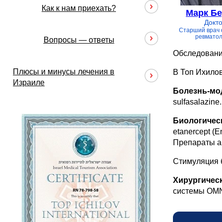
Как к нам приехать?
Марк Б
Докт
Старший врач 
ревматол
Вопросы — ответы
Обследовани
Плюсы и минусы лечения в
В Топ Ихило
Израиле
Болезнь-мо
sulfasalazine.
Биологическ
etanercept (E
Препараты ab
Стимуляция 
Хирургичес
системы OMN