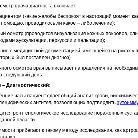
смотр врача диагноста включает:
пациентом (какие жалобы беспокоят в настоящий момент, ка
помощью, проводилось ли какое – либо лечение);
ый осмотр (проводится визуализация кожных покровов, сли
одами аускультации, перкуссии и пальпации);
ние с медицинской документацией, имеющейся на руках у 
торых был поставлен диагноз)
чного осмотра врач выписывает направления на необходим
а следующий день.
 – Диагностический:
енние часы пациент сдает общий анализ крови, биохимичес
пецифических антител, позволяющих подтвердить
аутоимм
ится рентгенологическое исследование пораженных суставо
данной области.
мости прибегают к такому методу исследования, как артроц
анализ.