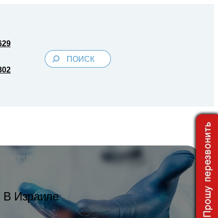
629
Поиск
802
 В Израиле