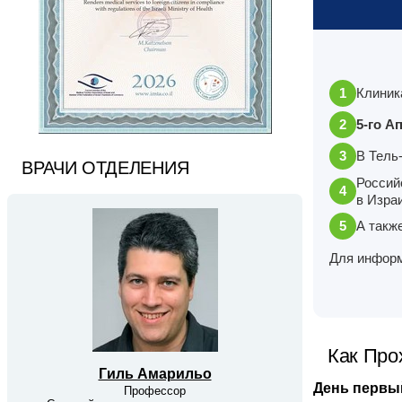
Клиник
5-го А
В Тель
ВРАЧИ ОТДЕЛЕНИЯ
Россий
в Изра
А такж
Для информ
Как Про
Гиль Амарильо
День первы
Профессор