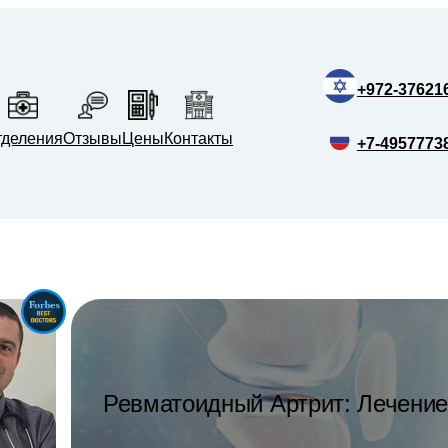
+972-37621
тделения
Отзывы
Цены
Контакты
+7-4957773
Ревматоидный Артрит: Лечение