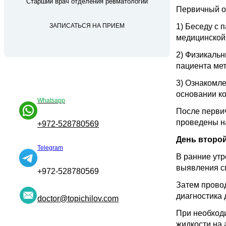
Старший врач отделения ревматологии
Первичный о
ЗАПИСАТЬСЯ НА ПРИЕМ
1) Беседу с 
медицинской 
2) Физикальн
пациента мет
3) Ознакомле
основании ко
Whatsapp
После перви
проведены н
+972-528780569
День второй
Telegram
В ранние утр
выявления с
+972-528780569
Затем провод
диагностика 
doctor@topichilov.com
При необходи
жидкости на 