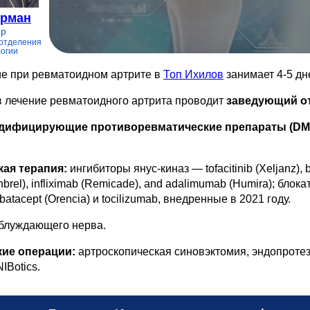
ерман
ор
отделения
огии
е при ревматоидном артрите в
Топ Ихилов
занимает 4-5 дн
в лечение ревматоидного артрита проводит
заведующий о
дифицирующие противоревматические препараты (D
ая терапия:
ингибиторы янус-киназ — tofacitinib (Xeljanz), b
nbrel), infliximab (Remicade), and adalimumab (Humira); блокат
atacept (Orencia) и tocilizumab, внедренные в 2021 году.
блуждающего нерва.
кие операции:
артроскопическая синовэктомия, эндопроте
IBotics.