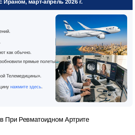
 Ираном, март-апрель 2026 г.
ений.
.
ют как обычно.
озобновили прямые полеты
ной Телемедицины».
ицину
нажмите здесь
.
ов При Ревматоидном Артрите