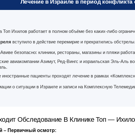
Лечение в Израиле в период конфликта с
а Топ Ихилов работает в полном объёме без каких-либо огранич
преля
вступило в действие перемирие и прекратились обстрелы
-Авиве безопасно: клиники, рестораны, магазины и пляжи работа
ские авиакомпании Азимут, Ред-Вингс и израильская Эль-Аль в
иль.
е иностранные пациенты проходят лечение в рамках «Комплекс
ации о ситуации в Израиле и записи на Комплексную Телемед
ходит Обследование В Клинике Топ — Ихил
й – Первичный осмотр: