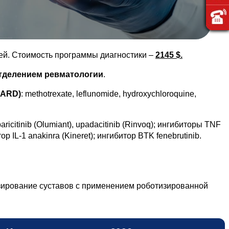
ей. Стоимость программы диагностики –
2145 $.
тделением ревматологии
.
MARD)
: methotrexate, leflunomide, hydroxychloroquine,
aricitinib (Olumiant), upadacitinib (Rinvoq); ингибиторы TNF
ор IL-1 anakinra (Kineret); ингибитор BTK fenebrutinib.
зирование суставов с применением роботизированной