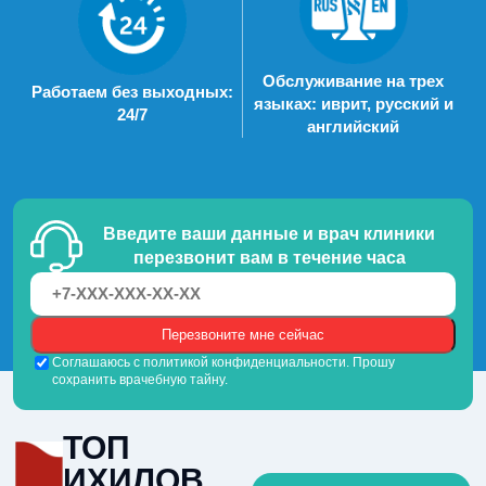
Обслуживание на трех
Работаем без выходных:
языках: иврит, русский и
24/7
английский
Введите ваши данные и врач клиники
перезвонит вам в течение часа
Соглашаюсь с политикой конфиденциальности. Прошу
сохранить врачебную тайну.
ТОП
ИХИЛОВ