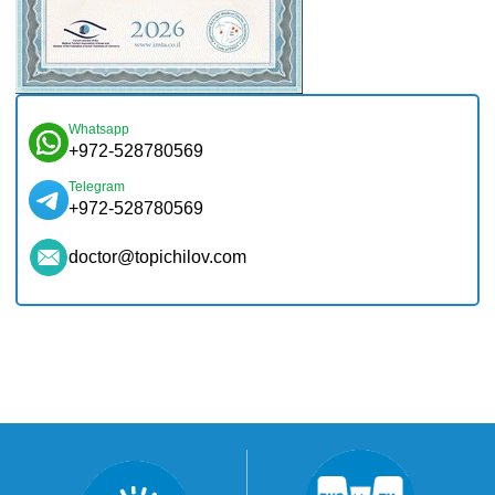
Whatsapp
+972-528780569
Telegram
+972-528780569
doctor@topichilov.com