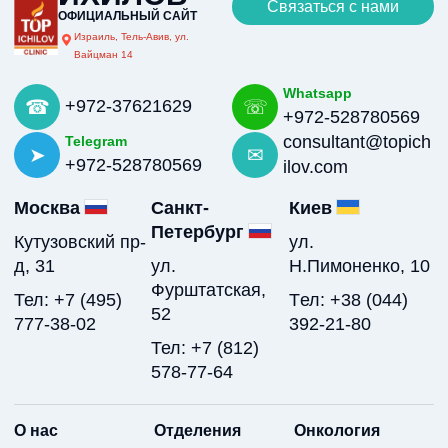
Связаться с нами
ОФИЦИАЛЬНЫЙ САЙТ
Израиль, Тель-Авив, ул.
Вайцман 14
Whatsapp
+972-37621629
+972-528780569
consultant@topich
Telegram
+972-528780569
ilov.com
Москва
Санкт-
Киев
Петербург
Кутузовский пр-
ул.
д, 31
ул.
Н.Пимоненко, 10
Фурштатская,
Тел: +7 (495)
Tел: +38 (044)
52
777-38-02
392-21-80
Тел: +7 (812)
578-77-64
О нас
Отделения
Онкология