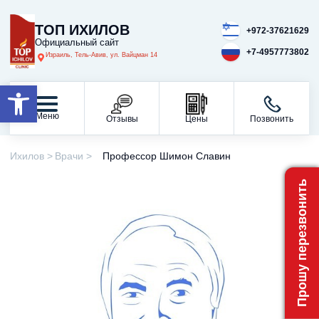
ТОП ИХИЛОВ
+972-37621629
Официальный сайт
+7-4957773802
Израиль, Тель-Авив, ул. Вайцман 14
Открыть панель инструментов
Меню
Отзывы
Цены
Позвонить
Ихилов
Врачи
Профессор Шимон Славин
Прошу перезвонить