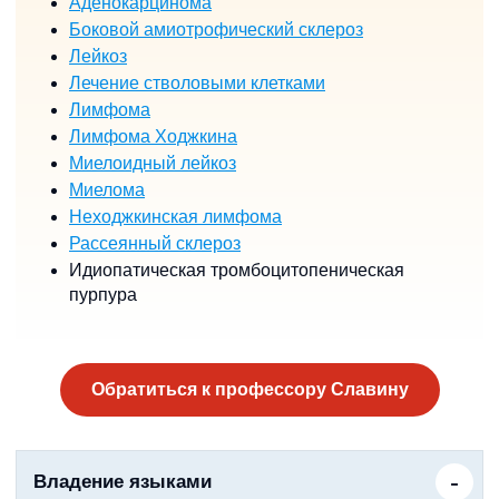
Аденокарцинома
Боковой амиотрофический склероз
Лейкоз
Лечение стволовыми клетками
Лимфома
Лимфома Ходжкина
Миелоидный лейкоз
Миелома
Неходжкинская лимфома
Рассеянный склероз
Идиопатическая тромбоцитопеническая
пурпура
Обратиться к профессору Славину
Владение языками