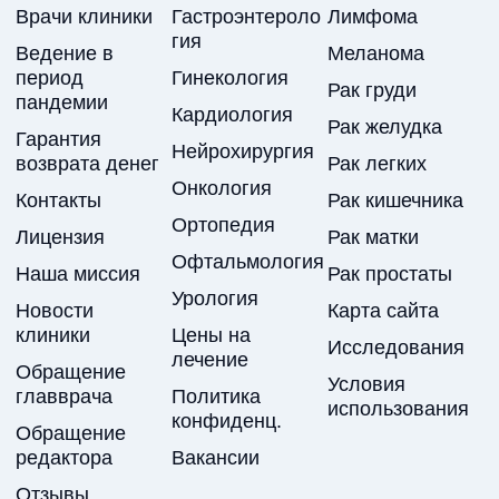
Врачи клиники
Гастроэнтероло
Лимфома
гия
Ведение в
Меланома
период
Гинекология
Рак груди
пандемии
Кардиология
Рак желудка
Гарантия
Нейрохирургия
возврата денег
Рак легких
Онкология
Контакты
Рак кишечника
Ортопедия
Лицензия
Рак матки
Офтальмология
Наша миссия
Рак простаты
Урология
Новости
Карта сайта
клиники
Цены на
Исследования
лечение
Обращение
Условия
главврача
Политика
использования
конфиденц.
Обращение
редактора
Вакансии
Отзывы