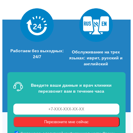
Работаем без выходных:
Обслуживание на трех
24/7
языках: иврит, русский и
английский
Введите ваши данные и врач клиники
перезвонит вам в течение часа