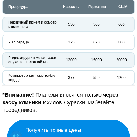
Процедура
Израиль
Германия
США
Первичный прием и осмотр
550
560
600
кардиолога
УЗИ сердца
275
670
800
Радиохирургия метастазов
12000
15000
20000
опухоли в головной мозг
Компьютерная томография
377
550
1200
сердца
*Внимание!
Платежи вносятся только
через
кассу клиники
Ихилов-Сураски. Избегайте
посредников.
Получить точные цены