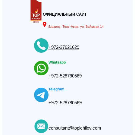
ОФИЦИАЛЬНЫЙ САЙТ
Израиль, Тель-Авив, ул. Вайцман 14
+972-37621629
Whatsapp
+972-528780569
Telegram
+972-528780569
consultant@topichilov.com