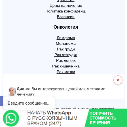
Цены на лечение
Политика конфиденц.
Вакансии
Онкология
Лимфома
Меланома
Рак груди
Рак желудка
Рак легких
Рак кишечника
Рак матки
Рак простаты
×
Исследования
Диана:
Вы интересуетесь ценой или методами
Условия использования
лечения?
Открыть панель инструментов
Введите сообщение...
Все материалы, размещенные на данном сайте, носят ознакомительный
характер. Они не могут быть использованы как руководство для диагностики или
лечения и ни в коем случае не могут заменить консультацию врача. Имеются
противопоказания, проконсультируйтесь с врачом.