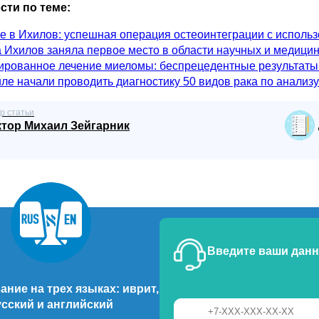
сти по теме:
 в Ихилов: успешная операция остеоинтеграции с исполь
 Ихилов заняла первое место в области научных и медици
ированное лечение миеломы: беспрецедентные результаты
ле начали проводить диагностику 50 видов рака по анализу
р статьи
ктор Михаил Зейгарник
Введите ваши данн
ние на трех языках: иврит,
усский и английский