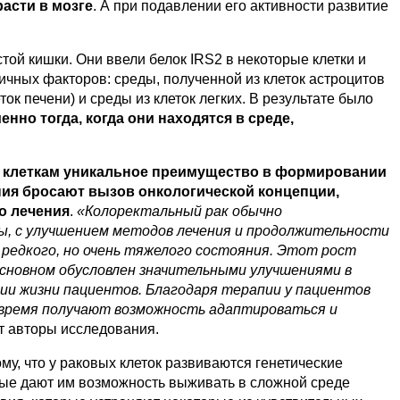
асти в мозге
. А при подавлении его активности развитие
стой кишки. Они ввели белок IRS2 в некоторые клетки и
личных факторов: среды, полученной из клеток астроцитов
ток печени) и среды из клеток легких. В результате было
нно тогда, когда они находятся в среде,
м клеткам уникальное преимущество в формировании
ия бросают вызов онкологической концепции,
о лечения
.
«Колоректальный рак обычно
ды, с улучшением методов лечения и продолжительности
 редкого, но очень тяжелого состояния. Этот рост
основном обусловлен значительными улучшениями в
нии жизни пациентов. Благодаря терапии у пациентов
о время получают возможность адаптироваться и
 авторы исследования.
му, что у раковых клеток развиваются генетические
орые дают им возможность выживать в сложной среде