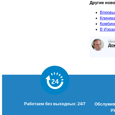
Другие ново
Впервые
Клиника
Комбин
В Израи
Авто
До
Работаем без выходных: 24/7
Обслужива
р