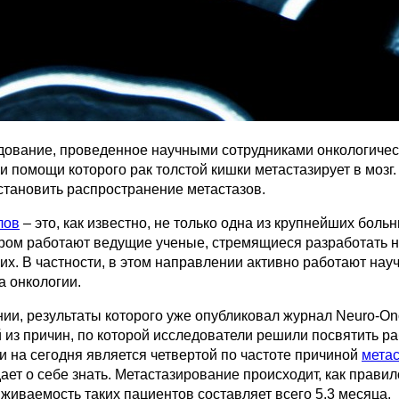
дование, проведенное научными сотрудниками онкологичес
и помощи которого рак толстой кишки метастазирует в мозг
становить распространение метастазов.
лов
– это, как известно, не только одна из крупнейших бол
ором работают ведущие ученые, стремящиеся разработать н
их. В частности, в этом направлении активно работают на
а онкологии.
ии, результаты которого уже опубликовал журнал Neuro-On
 из причин, по которой исследователи решили посвятить раб
и на сегодня является четвертой по частоте причиной
метас
ает о себе знать. Метастазирование происходит, как правил
живаемость таких пациентов составляет всего 5,3 месяца.