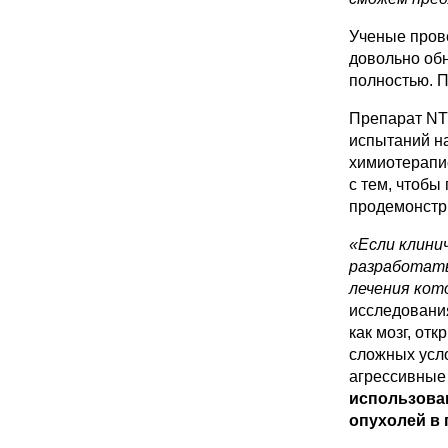
Ученые прове
довольно об
полностью. П
Препарат NT2
испытаний на
химиотерапие
с тем, чтобы
продемонстр
«Если клини
разработать
лечения кот
исследования
как мозг, от
сложных усло
агрессивные 
использован
опухолей в 