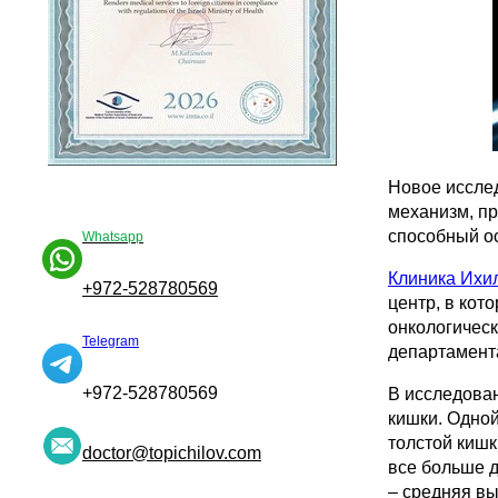
Новое иссле
механизм, пр
способный о
Whatsapp
Клиника Ихи
+972-528780569
центр, в кот
онкологическ
Telegram
департамент
+972-528780569
В исследован
кишки. Одной
толстой кишк
doctor@topichilov.com
все больше д
– средняя вы