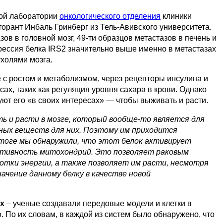
кой лаборатории
онкологического отделения
клиники
орант Инбаль Гринберг из Тель-Авивского университета.
в в головной мозг, 49-ти образцов метастазов в печень и
прессия белка IRS2 значительно выше именно в метастазах
ухолями мозга.
е с ростом и метаболизмом, через рецепторы инсулина и
ах, таких как регуляция уровня сахара в крови. Однако
зуют его «в своих интересах» — чтобы выживать и расти.
ь и расти в мозге, который вообще-то является для
ьных веществ для них. Поэтому им приходится
тоге мы обнаружили, что этот белок активирует
ктивность митохондрий. Это позволяет раковым
ботки энергии, а также позволяет им расти, несмотря
ачение данному белку в качестве новой
х
– ученые создавали передовые модели и клетки в
 По их словам, в каждой из систем было обнаружено, что