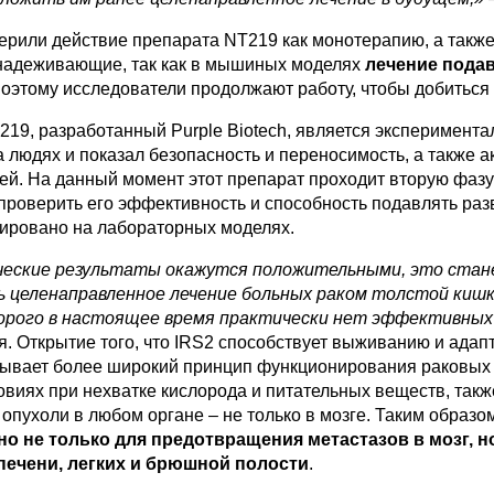
рили действие препарата NT219 как монотерапию, а также 
надеживающие, так как в мышиных моделях
лечение подав
оэтому исследователи продолжают работу, чтобы добиться
19, разработанный Purple Biotech, является эксперимент
 людях и показал безопасность и переносимость, а также ак
й. На данный момент этот препарат проходит вторую фазу
 проверить его эффективность и способность подавлять разв
ировано на лабораторных моделях.
ческие результаты окажутся положительными, это стан
 целенаправленное лечение больных раком толстой кишки
орого в настоящее время практически нет эффективных
. Открытие того, что IRS2 способствует выживанию и адапт
крывает более широкий принцип функционирования раковых к
виях при нехватке кислорода и питательных веществ, такж
опухоли в любом органе – не только в мозге. Таким образ
о не только для предотвращения метастазов в мозг, но
печени, легких и брюшной полости
.