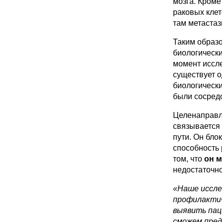
мозга. Кроме
раковых клет
там метастаз
Таким образ
биологическ
момент иссле
существует 
биологически
были сосредо
Целенаправле
связывается 
пути. Он бло
способность 
том, что
он 
недостаточно
«Наше иссле
профилактич
выявить пац
сможем пред