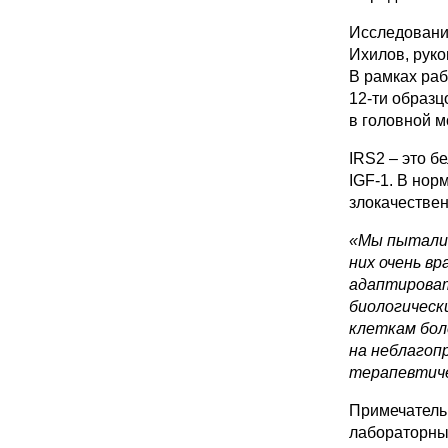
Исследовани
Ихилов, руко
В рамках раб
12-ти образц
в головной м
IRS2 – это б
IGF-1. В нор
злокачествен
«Мы пыталис
них очень в
адаптироват
биологическ
клеткам бол
на неблагоп
терапевтиче
Примечатель
лабораторных