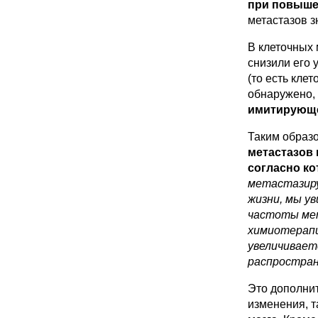
при повышен
метастазов з
В клеточных 
снизили его 
(то есть кле
обнаружено,
имитирующе
Таким образо
метастазов 
согласно ко
метастазиру
жизни, мы у
частоты мет
химиотерапи
увеличивает
распростран
Это дополнит
изменения, т