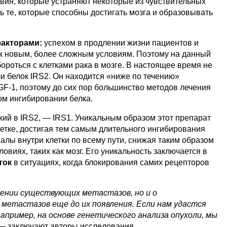
овия, которые устраняют некоторые из чувствительных
ть те, которые способны достигать мозга и образовывать
факторами:
успехом в продлении жизни пациентов и
 к новым, более сложным условиям. Поэтому на данный
ороться с клетками рака в мозге. В настоящее время не
 белок IRS2. Он находится «ниже по течению»
GF-1, поэтому до сих пор большинство методов лечения
ом ингибировании белка.
кий в IRS2, — IRS1. Уникальным образом этот препарат
клетке, достигая тем самым длительного ингибирования
налы внутри клетки по всему пути, снижая таким образом
овиях, таких как мозг. Его уникальность заключается в
ток
в ситуациях, когда блокирования самих рецепторов
ении существующих метастазов, но и о
 метастазов еще до их появления. Если нам удастся
апример, на основе генетического анализа опухоли, мы
 заключают авторы исследования.