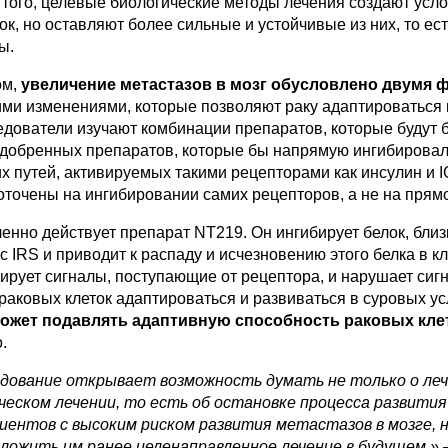
 того, целевые биологические методы лечения создают усл
ок, но оставляют более сильные и устойчивые из них, то ес
ы.
ом,
увеличение метастазов в мозг обусловлено двумя 
ими изменениями, которые позволяют раку адаптироваться
дователи изучают комбинации препаратов, которые будут б
одобренных препаратов, которые бы напрямую ингибировали
х путей, активируемых такими рецепторами как инсулин и I
точены на ингибировании самих рецепторов, а не на прям
нно действует препарат NT219. Он ингибирует белок, близ
с IRS и приводит к распаду и исчезновению этого белка в 
кирует сигналы, поступающие от рецептора, и нарушает сиг
раковых клеток адаптироваться и развиваться в суровых усл
может подавлять адаптивную способность раковых кле
.
дование открывает возможность думать не только о леч
еском лечении, то есть об остановке процесса развития
иентов с высоким риском развития метастазов в мозге, н
ложить им ранее целенаправленное лечение в будущем,»
—