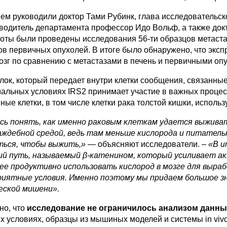
ем руководили доктор Тами Рубинк, глава исследовательс
водитель департамента профессор Идо Вольф, а также докт
оты были проведены исследования 56-ти образцов метастазо
ов первичных опухолей. В итоге было обнаружено, что экс
озг по сравнению с метастазами в печень и первичными оп
елок, который передает внутри клетки сообщения, связанны
мальных условиях IRS2 принимает участие в важных процесс
ные клетки, в том числе клетки рака толстой кишки, исполь
ь понять, как именно раковым клеткам удается выживат
раждебной средой, ведь там меньше кислорода и питател
ься, чтобы выжить,»
— объясняют исследователи. –
«В и
ий путь, называемый β-катенином, который усиливает а
ее продуктивно использовать кислород в мозге для выра
риятные условия. Именно поэтому мы придаем большое зн
ской мишени».
но, что
исследование не ограничилось анализом данны
 условиях, образцы из мышиных моделей и системы in vivo.