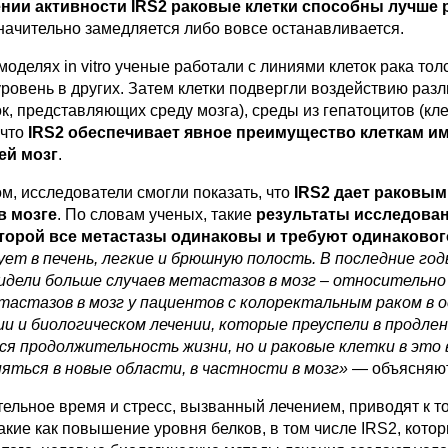
ии активности IRS2 раковые клетки способны лучше р
начительно замедляется либо вовсе останавливается.
моделях in vitro ученые работали с линиями клеток рака тол
уровень в других. Затем клетки подвергли воздействию раз
ток, представляющих среду мозга), среды из гепатоцитов (кле
 что
IRS2 обеспечивает явное преимущество клеткам име
й мозг
.
м, исследователи смогли показать, что
IRS2 дает раковы
в мозге
. По словам ученых, такие
результаты исследован
торой все метастазы одинаковы и требуют одинаковог
ет в печень, легкие и брюшную полость. В последние го
видели больше случаев метастазов в мозг – относительно
астазов в мозг у пациентов с колоректальным раком в 
и и биологическом лечении, которые преуспели в продле
ся продолжительность жизни, но и раковые клетки в эт
яться в новые области, в частности в мозг»
— объясняют
ельное время и стресс, вызванный лечением, приводят к то
акие как повышение уровня белков, в том числе IRS2, кот