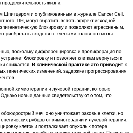
я продолжительность жизни.
м Шпитцером и опубликованным в журнале Cancer Cell,
нтного IDH, могут обратить вспять эффект исходной
 эпигенетическую блокировку и позволяют агрессивным,
приобретать сходство с клетками головного мозга
нью, поскольку дифференцировка и пролиферация по
страняет блокировку и позволяет клеткам вернуться к
ски снижается.
В клинической практике это приводит к
ых генетических изменений, задержке прогрессирования
иентов.
онной химиотерапии и лучевой терапии, которые
Однако новые данные свидетельствуют о том, что
 обоюдоострый меч: оно уничтожает раковые клетки, но
енетических рубцов от химиотерапии и лучевой терапии,
ровку клеток и подталкивает опухоль к потере
ок и клеток, подобных соединительной ткани. Поскольку