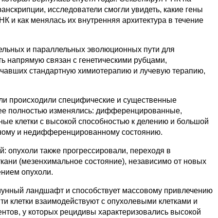
анскрипции, исследователи смогли увидеть, какие гены
НК и как менялась их внутренняя архитектура в течение
дельных и параллельных эволюционных пути для
ть напрямую связан с генетическими рубцами,
учавших стандартную химиотерапию и лучевую терапию,
или происходили специфические и существенные
 нее полностью изменялись: дифференцированные,
вные клетки с высокой способностью к делению и большой
ивному и недифференцированному состоянию.
: опухоли также прогрессировали, переходя в
кани (мезенхимальное состояние), независимо от новых
ением опухоли.
унный ландшафт и способствует массовому привлечению
ти клетки взаимодействуют с опухолевыми клетками и
иентов, у которых рецидивы характеризовались высокой