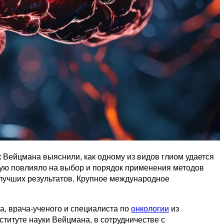
к Вейцмана выяснили, как одному из видов глиом удается
мую повлияло на выбор и порядок применения методов
 лучших результатов. Крупное международное
, врача-ученого и специалиста по
онкологии
из
ституте науки Вейцмана, в сотрудничестве с