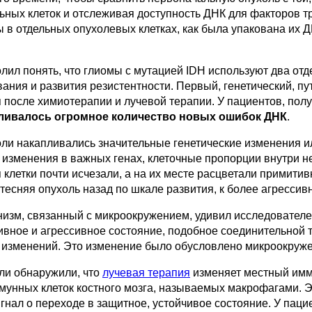
ьных клеток и отслеживая доступность ДНК для факторов тр
 в отдельных опухолевых клетках, как была упакована их Д
лил понять, что глиомы с мутацией IDH используют два от
ания и развития резистентности. Первый, генетический, пу
 после химиотерапии и лучевой терапии. У пациентов, пол
пливалось огромное количество новых ошибок ДНК
.
холи накапливались значительные генетические изменения 
е изменения в важных генах, клеточные пропорции внутри
клетки почти исчезали, а на их месте расцветали примити
ттесняя опухоль назад по шкале развития, к более агресс
изм, связанный с микроокружением, удивил исследователей
вное и агрессивное состояние, подобное соединительной т
х изменений. Это изменение было обусловлено микроокруж
ли обнаружили, что
лучевая терапия
изменяет местный имм
мунных клеток костного мозга, называемых макрофагами. Э
гнал о переходе в защитное, устойчивое состояние. У пац