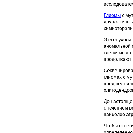
исследовател
Глиомы
с мут
другие типы
химиотерапи
Эти опухоли 
аномальной 
клетки мозга
продолжают н
Секвенирован
глиомах с му
предшествен
олигодендро
До настоящег
с течением в
наиболее агр
Чтобы ответи
определенног