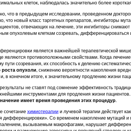
имальных клеток, наблюдалась значительно более коротка
но, что в предыдущем исследовании, проведенном докторо
о, что новый класс таргетных препаратов, ингибиторы мута
ациентов, отвечающих на лечение, эти ингибиторы снимают
ым опухолевым клеткам созревать, дифференцироваться и 
ференцировки является важнейшей терапевтической мише
е являются противоположными свойствами. Когда лечение у
у пути созревания, их способность к делению систематиче
 роста опухоли
, снижению вероятности накопления вредн
и, в конечном итоге, к значительному продлению жизни пац
результаты не ставят под сомнение эффективность традици
жнейшими инструментами для продления жизни пациентов. 
начение имеет время проведения этих процедур
.
е сочетание
химиотерапии
и лучевой терапии действует как
я дифференцировки». Со временем накопление мутаций и г
спалением, вызываемым макрофагами, нарушает дифференци
овки и размножению агрессивных популяций стволовых клет