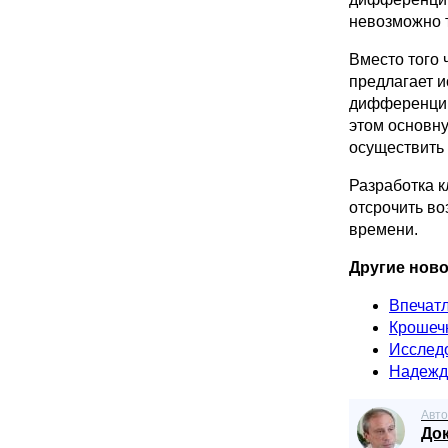
невозможно т
Вместо того 
предлагает и
дифференциро
этом основну
осуществить 
Разработка к
отсрочить во
времени.
Другие ново
Впечат
Крошечн
Исследо
Надежда
Авто
До