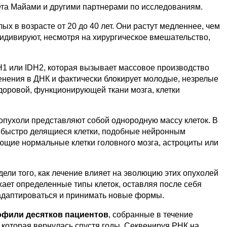
ета Майами и другими партнерами по исследованиям.
ых в возрасте от 20 до 40 лет. Они растут медленнее, чем
ецидивируют, несмотря на хирургическое вмешательство,
DH1 или IDH2, которая вызывает массовое производство
нения в ДНК и фактически блокирует молодые, незрелые
здоровой, функционирующей ткани мозга, клетки
опухоли представляют собой однородную массу клеток. В
: быстро делящиеся клетки, подобные нейронным
щие нормальные клетки головного мозга, астроциты или
ли того, как лечение влияет на эволюцию этих опухолей
жает определенные типы клеток, оставляя после себя
 адаптироваться и принимать новые формы.
офили десятков пациентов
, собранные в течение
 которая вернулась спустя годы. Секвенируя РНК на