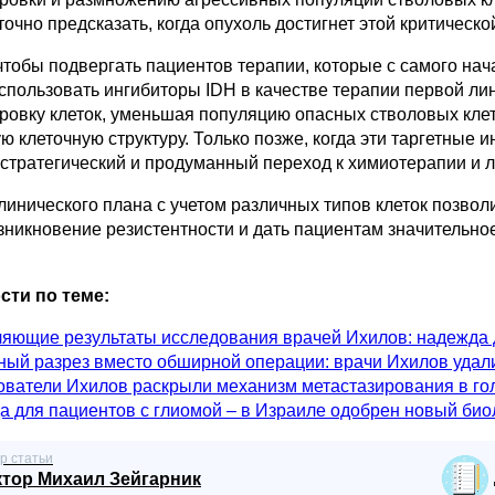
очно предсказать, когда опухоль достигнет этой критическо
чтобы подвергать пациентов терапии, которые с самого н
спользовать ингибиторы IDH в качестве терапии первой ли
вку клеток, уменьшая популяцию опасных стволовых клето
ю клеточную структуру. Только позже, когда эти таргетные 
стратегический и продуманный переход к химиотерапии и л
линического плана с учетом различных типов клеток позво
зникновение резистентности и дать пациентам значительн
сти по теме:
ляющие результаты исследования врачей Ихилов: надежда
ый разрез вместо обширной операции: врачи Ихилов удалил
ватели Ихилов раскрыли механизм метастазирования в гол
 для пациентов с глиомой – в Израиле одобрен новый био
р статьи
ктор Михаил Зейгарник