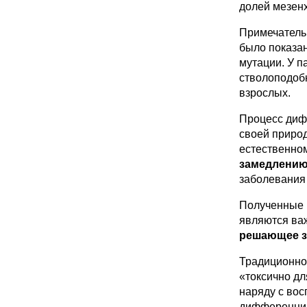
долей мезенх
Примечатель
было показан
мутации. У п
стволоподобн
взрослых.
Процесс диф
своей природ
естественном
замедлению
заболевания 
Полученные 
являются ва
решающее з
Традиционно
«токсично дл
наряду с во
дифференцир