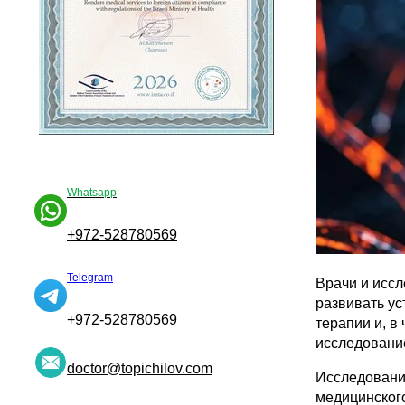
Whatsapp
+972-528780569
Telegram
Врачи и иссл
развивать у
+972-528780569
терапии и, в
исследование
doctor@topichilov.com
Исследовани
медицинского