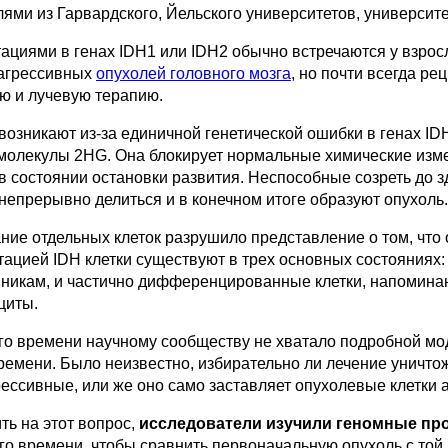
ями из Гарвардского, Йельского университетов, университ
ациями в генах IDH1 или IDH2 обычно встречаются у взросл
 агрессивных
опухолей головного мозга
, но почти всегда р
ю и лучевую терапию.
возникают из-за единичной генетической ошибки в генах I
молекулы 2HG. Она блокирует нормальные химические изме
 в состоянии остановки развития. Неспособные созреть до 
епрерывно делиться и в конечном итоге образуют опухоль.
ие отдельных клеток разрушило представление о том, что 
тацией IDH клетки существуют в трех основных состояниях
никам, и частично дифференцированные клетки, напоминаю
циты.
о времени научному сообществу не хватало подробной моде
ремени. Было неизвестно, избирательно ли лечение уничто
ессивные, или же оно само заставляет опухолевые клетки
ть на этот вопрос,
исследователи изучили геномные пр
о времени, чтобы сравнить первоначальную опухоль с той,