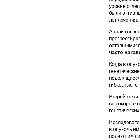
уровне отдел
были активны
лет лечения.
Анализ позво
прогрессиров
оставшимися
часто нака
Когда в опу
генетически
неделящиеся 
гибкостью, о
Второй механ
высокореакти
генетически
Исследовате
в опухоль им
подают им си