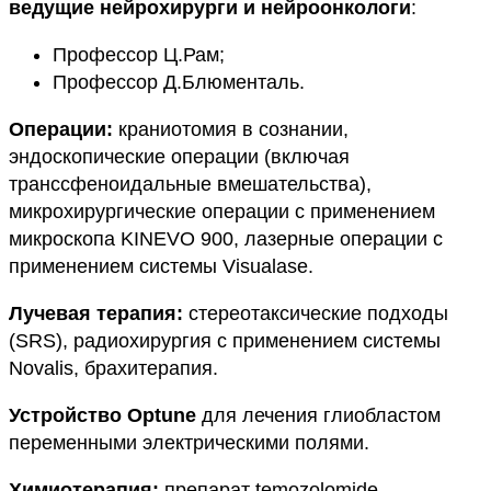
ведущие нейрохирурги и нейроонкологи
:
Профессор Ц.Рам;
Профессор Д.Блюменталь.
Операции:
краниотомия в сознании,
эндоскопические операции (включая
транссфеноидальные вмешательства),
микрохирургические операции с применением
микроскопа KINEVO 900, лазерные операции с
применением системы Visualase.
Лучевая терапия:
стереотаксические подходы
(SRS), радиохирургия с применением системы
Novalis, брахитерапия.
Устройство Optune
для лечения глиобластом
переменными электрическими полями.
Химиотерапия:
препарат temozolomide,