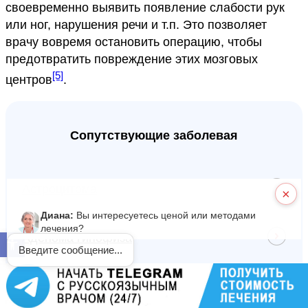
своевременно выявить появление слабости рук
или ног, нарушения речи и т.п. Это позволяет
врачу вовремя остановить операцию, чтобы
предотвратить повреждение этих мозговых
[5]
центров
.
Сопутствующие заболевая
Астроцитома
×
Диана:
Вы интересуетесь ценой или методами
лечения?
Аденома гипофиза
Открыть панель инструментов
Введите сообщение...
Гемангиома