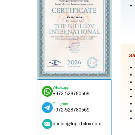
За
Whatsapp
+972-528780569
Telegram
+972-528780569
doctor@topichilov.com