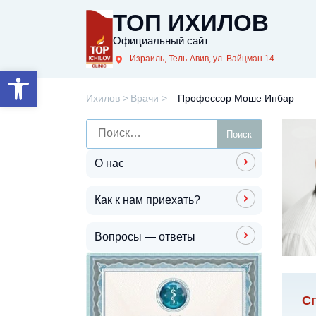
ТОП ИХИЛОВ
Официальный сайт
Израиль, Тель-Авив, ул. Вайцман 14
Открыть панель инструментов
Ихилов
Врачи
Профессор Моше Инбар
О нас
Как к нам приехать?
Вопросы — ответы
С