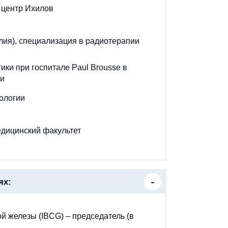
 центр Ихилов
лия), специализация в радиотерапии
ки при госпитале Paul Brousse в
ии
ологии
едицинский факультет
ях:
й железы (IBCG) – председатель (в