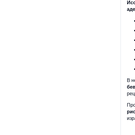
Ис
ад
В н
бе
рец
Пр
рис
изр