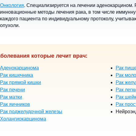
Онкология
. Специализируется на лечении аденокарцином. 
инновационные методы лечения рака, в том числе иммунну
каждого пациента по индивидуальному протоколу, учитыв
опухоли.
болевания которые лечит врач:
Аденокарцинома
Рак пищ
Рак кишечника
Рак мол
Рак прямой кишки
Рак желу
Рак печени
Рак легк
Рак матки
Рак шейк
Рак яичников
Рак прос
Рак поджелудочной железы
Нейроэн
Холангиокарцинома