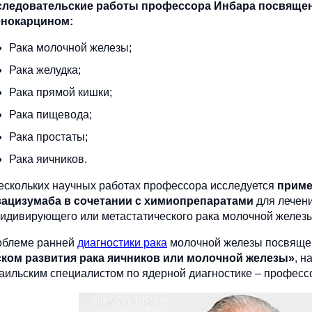
следовательские работы профессора Инбара посвяще
енокарцином:
Рака молочной железы;
Рака желудка;
Рака прямой кишки;
Рака пищевода;
Рака простаты;
Рака яичников.
ескольких научных работах профессора исследуется
приме
вацизумаба в сочетании с химиопрепаратами
для лечени
идивирующего или метастатического рака молочной железы
облеме ранней
диагностики рака
молочной железы посвяще
ком развития рака яичников или молочной железы»
, н
аильским специалистом по ядерной диагностике – професс