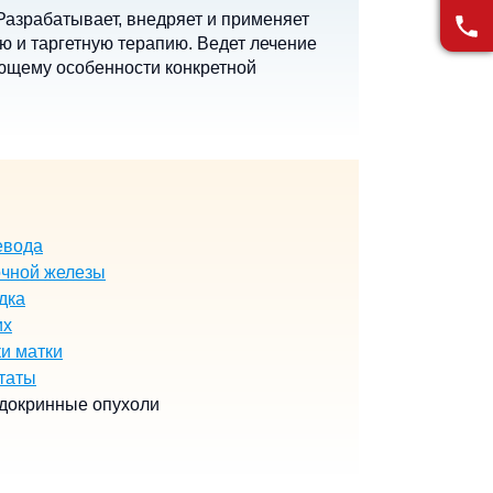
Разрабатывает, внедряет и применяет
ю и таргетную терапию. Ведет лечение
ающему особенности конкретной
евода
очной железы
дка
их
и матки
таты
докринные опухоли