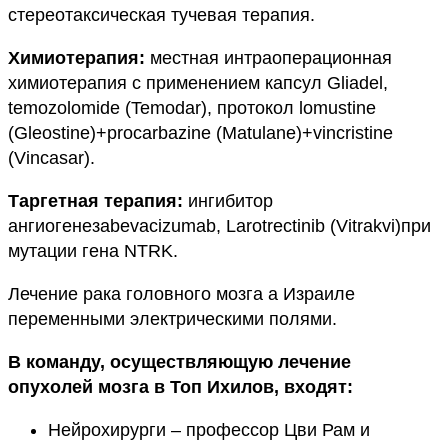
стереотаксическая тучевая терапия.
Химиотерапия:
местная интраоперационная
химиотерапия с применением капсул Gliadel,
temozolomide (Temodar), протокол lomustine
(Gleostine)+procarbazine (Matulane)+vincristine
(Vincasar).
Таргетная терапия:
ингибитор
ангиогенезаbevacizumab, Larotrectinib (Vitrakvi)при
мутации гена NTRK.
Лечение рака головного мозга а Израиле
переменными электрическими полями.
В команду, осуществляющую лечение
опухолей мозга в Топ Ихилов, входят:
Нейрохирурги – профессор Цви Рам и