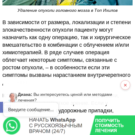
Удаление опухоли головного мозга в Топ Ихилов
В зависимости от размера, локализации и степени
злокачественности опухоли пациенту могут
назначить как одну операцию, так и хирургическое
вмешательство в комбинации с облучением и/или
химиотерапией. В ряде случаев операция
облегчает некоторые симптомы, связанные с
ростом опухоли, – в особенности если эти
симптомы вызваны нарастанием внутричерепного
давления.
×
Диана:
Вы интересуетесь ценой или методами
К таким симптомам относятся головные боли,
лечения?
тошнота, рвота и нечеткое зрение. Если у
Открыть панель инструментов
Введите сообщение...
пациента случаются судорожные припадки,
операция может повысить эффективность
противосудорожной медикаментозной терапии.