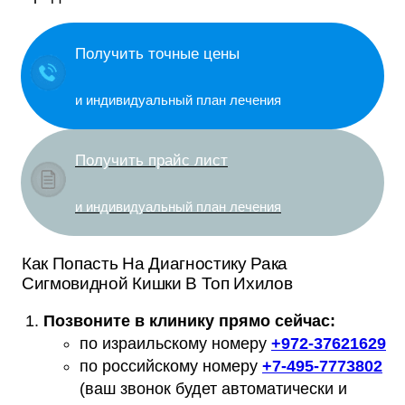
Получить точные цены
и индивидуальный план лечения
Получить прайс лист
и индивидуальный план лечения
Как Попасть На Диагностику Рака
Сигмовидной Кишки В Топ Ихилов
Позвоните в клинику прямо сейчас:
по израильскому номеру
+
972-37621629
по российскому номеру
+
7-495-7773802
(ваш звонок будет автоматически и