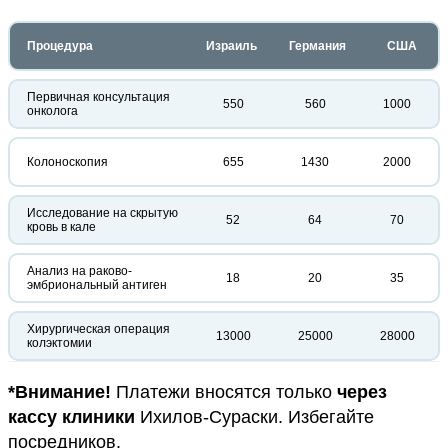
Процедура
Израиль
Германия
США
Первичная консультация
550
560
1000
онколога
Колоноскопия
655
1430
2000
Исследование на скрытую
52
64
70
кровь в кале
Анализ на раково-
18
20
35
эмбриональный антиген
Хирургическая операция
13000
25000
28000
колэктомии
*Внимание!
Платежи вносятся только
через
кассу клиники
Ихилов-Сураски. Избегайте
посредников.