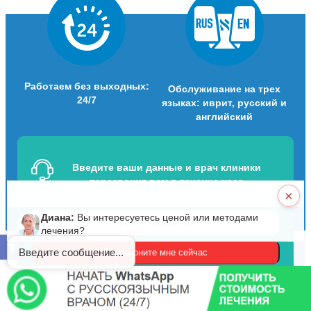
Работаем без выходных:
Обслуживание на трех
24/7
языках: иврит, русский и
английский
Введите ваши данные и врач клиники
перезвонит вам в течение часа
×
Диана:
Вы интересуетесь ценой или методами
лечения?
Открыть панель инструментов
Введите сообщение...
Соглашаюсь с политикой конфиденциальности. Прошу
сохранить врачебную тайну.