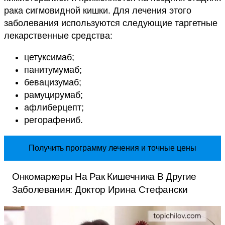
рака сигмовидной кишки. Для лечения этого
заболевания используются следующие таргетные
лекарственные средства:
цетуксимаб;
панитумумаб;
бевацизумаб;
рамуцирумаб;
афлиберцепт;
регорафениб.
Получить программу лечения и точные цены
Онкомаркеры На Рак Кишечника В Другие
Заболевания: Доктор Ирина Стефански