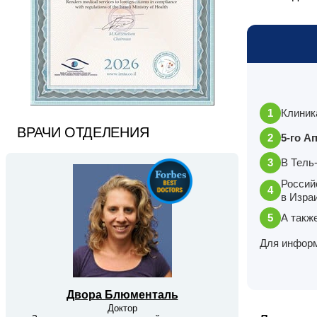
Клиник
ВРАЧИ ОТДЕЛЕНИЯ
5-го А
В Тель
Россий
в Изра
А такж
Для информ
Двора Блюменталь
Доктор