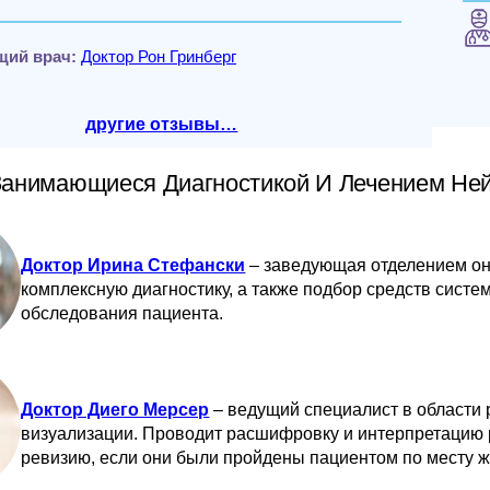
щий врач:
Доктор Рон Гринберг
другие отзывы…
Занимающиеся Диагностикой И Лечением Не
Доктор Ирина Стефански
– заведующая отделением онк
комплексную диагностику, а также подбор средств систе
обследования пациента.
Доктор Диего Мерсер
– ведущий специалист в области 
визуализации. Проводит расшифровку и интерпретацию 
ревизию, если они были пройдены пациентом по месту ж