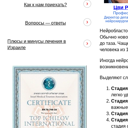
Как к нам приехать?
Цви 
Профес
Директор деп
нейрохирурги
Вопросы — ответы
Нейробластом
Обычно новоо
Плюсы и минусы лечения в
до таза. Чащ
Израиле
человека из 1
Иногда нейро
возникновен
Выделяют сл
Стадия
легко у
Стадия
важные 
Стадия
Стадия
стадия 