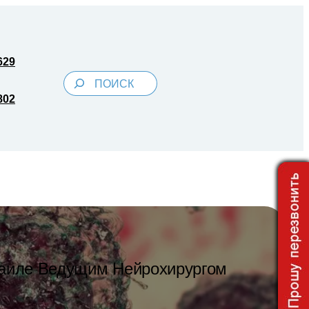
629
Поиск
802
аиле Ведущим Нейрохирургом