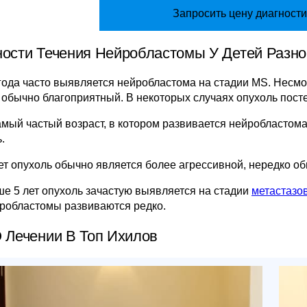
Запросить цену диагности
ости Течения Нейробластомы У Детей Разно
 года часто выявляется нейробластома на стадии МS. Несмо
обычно благоприятный. В некоторых случаях опухоль пост
амый частый возраст, в котором развивается нейробластома
.
лет опухоль обычно является более агрессивной, нередко 
ше 5 лет опухоль зачастую выявляется на стадии
метастазо
йробластомы развиваются редко.
 Лечении В Топ Ихилов