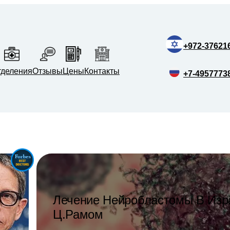
+972-37621
тделения
Отзывы
Цены
Контакты
+7-4957773
Лечение Нейробластомы В Изр
Ц.Рамом