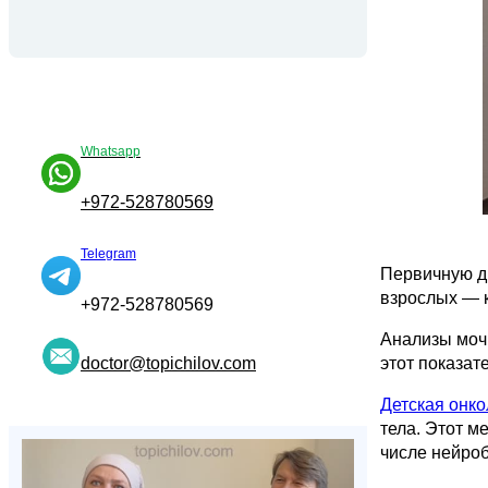
Whatsapp
+972-528780569
Telegram
Первичную д
взрослых — 
+972-528780569
Анализы моч
doctor@topichilov.com
этот показат
Детская онко
тела. Этот м
числе нейро