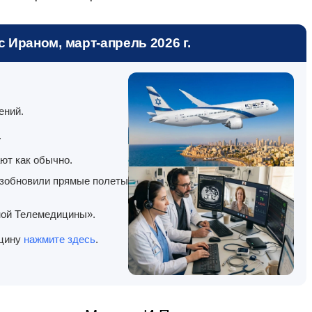
 Ираном, март-апрель 2026 г.
ений.
.
ют как обычно.
озобновили прямые полеты
ной Телемедицины».
ицину
нажмите здесь
.