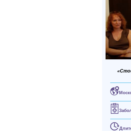
«Сто
Моск
Забо
Длит