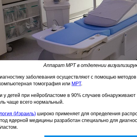
Аппарат МРТ в отделении визуализиру
иагностику заболевания осуществляют с помощью методов м
компьютерная томография или
МРТ
.
и у детей при нейробластоме в 90% случаев обнаруживают
ель чаще всего нормальный.
логия (Израиль)
широко применяет для определения распро
етод ядерной медицины разработан специально для диагнос
бластом.