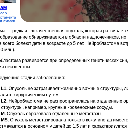
Рам
сор
артамента
и Ихилов
а — редкая злокачественная опухоль, которая развивается 
бразование обнаруживается в области надпочечников, но 
е всего болеют дети в возрасте до 5 лет. Нейробластома вст
0 млн).
бластома развивается при определенных генетических син
ия неизвестны.
едующие стадии заболевания:
 L1.
Опухоль не затрагивает жизненно важные структуры, 
далить хирургическим путем.
L2.
Нейробластома не распространилась на отдаленные о
структуры, например, крупные кровеносные сосуды.
 М.
Опухоль образовала отдаленные метастазы.
 МS.
Опухоль метастазировала только в кожу, иногда имеет
отмечается в основном у детей до 1.5 лет и характеризуетс