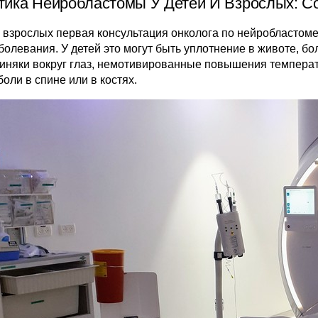
тика Нейробластомы У Детей И Взрослых: 
 у взрослых первая консультация онколога по нейробластоме
олевания. У детей это могут быть уплотнение в животе, бол
иняки вокруг глаз, немотивированные повышения температ
оли в спине или в костях.