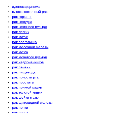
аденокарцинома
плоскоклеточный рак
рак гортани
рак желудка
рак желчного пузыря
рак легких
рак матки
рак влагалища
рак молочной железы
рак мозга
рак мочевого пузыря
рак надпочечников
рак печени
рак пищевода
рак полости рта
рак простаты
рак прямой кишки
рак толстой кишки
рак шейки матки
рак щитовидной железы
рак почки
рак яичек