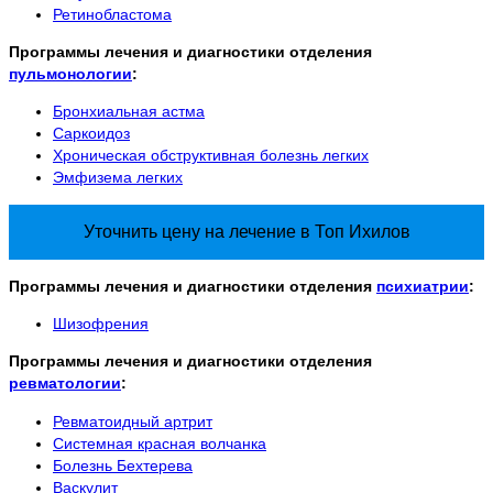
Ретинобластома
Программы лечения и диагностики отделения
пульмонологии
:
Бронхиальная астма
Саркоидоз
Хроническая обструктивная болезнь легких
Эмфизема легких
Уточнить цену на лечение в Топ Ихилов
Программы лечения и диагностики отделения
психиатрии
:
Шизофрения
Программы лечения и диагностики отделения
ревматологии
:
Ревматоидный артрит
Системная красная волчанка
Болезнь Бехтерева
Васкулит