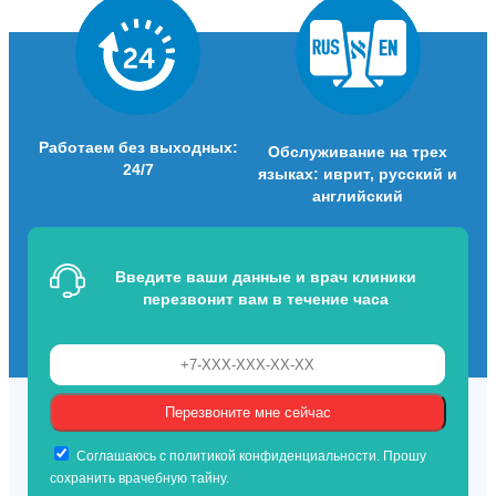
Работаем без выходных:
Обслуживание на трех
24/7
языках: иврит, русский и
английский
Введите ваши данные и врач клиники
перезвонит вам в течение часа
Соглашаюсь с политикой конфиденциальности. Прошу
сохранить врачебную тайну.