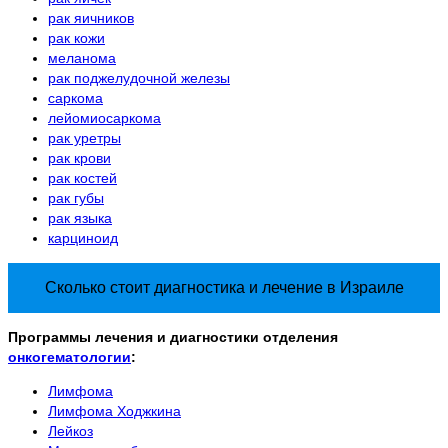
рак яичников
рак кожи
меланома
рак поджелудочной железы
саркома
лейомиосаркома
рак уретры
рак крови
рак костей
рак губы
рак языка
карциноид
Сколько стоит диагностика и лечение в Израиле
Программы лечения и диагностики отделения
онкогематологии
:
Лимфома
Лимфома Ходжкина
Лейкоз