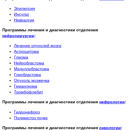
Эпилепсия
Инсульт
Невралгия
Программы лечения и диагностики отделения
нейрохирургии
:
Лечение опухолей мозга
Астроцитома
Глиома
Нейробластома
Медуллобластома
Глиобластома
Опухоль мозжечка
Гемангиома
Тромбофлебит
Программы лечения и диагностики отделения
нефрологии
:
Гидронефроз
Поликистоз почек
Программы лечения и диагностики отделения
онкологии
: