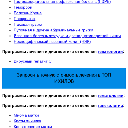
Гастроэзофагеальная рефлюксная болезнь (ГЭРБ)
Геморрой
Болезнь Крона
Панкреатит
Паховая грыжа
Пупочная и другие абдоминальные грыжи
Язвенная болезнь желудка и двенадцатиперстной кишки
Неспецифический язвенный колит (НЯК)
Программы лечения и диагностики отделения
гепатологии
:
Вирусный гепатит С
Запросить
точную стоимость
лечения в ТОП
ИХИЛОВ
Программы лечения и диагностики отделения
гематологии
:
Программы лечения и диагностики отделения
гинекологии
:
Миома матки
Кисты яичника
Кровотечение матки