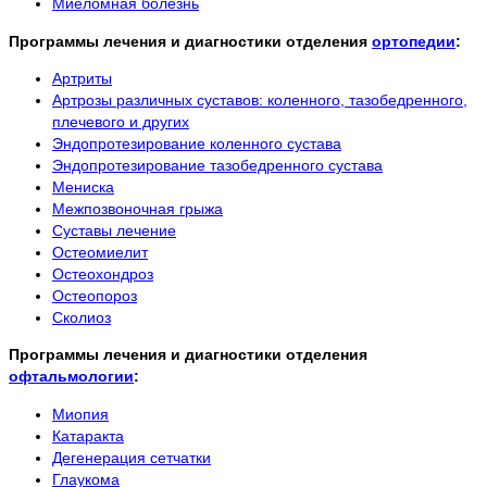
Миеломная болезнь
Программы лечения и диагностики отделения
ортопедии
:
Артриты
Артрозы различных суставов: коленного, тазобедренного,
плечевого и других
Эндопротезирование коленного сустава
Эндопротезирование тазобедренного сустава
Мениска
Межпозвоночная грыжа
Суставы лечение
Остеомиелит
Остеохондроз
Остеопороз
Сколиоз
Программы лечения и диагностики отделения
офтальмологии
:
Миопия
Катаракта
Дегенерация сетчатки
Глаукома