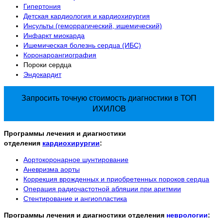
Гипертония
Детская кардиология и кардиохирургия
Инсульты (геморрагический, ишемический)
Инфаркт миокарда
Ишемическая болезнь сердца (ИБС)
Коронароангиография
Пороки сердца
Эндокардит
Запросить
точную стоимость
диагностики в ТОП
ИХИЛОВ
Программы лечения и диагностики
отделения
кардиохирургии
:
Аортокоронарное шунтирование
Аневризма аорты
Коррекция врожденных и приобретенных пороков сердца
Операция радиочастотной абляции при аритмии
Стентирование и ангиопластика
Программы лечения и диагностики отделения
неврологии
: